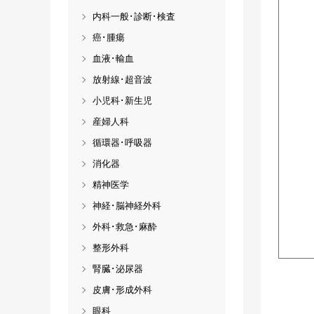
内科一般･診断･検査
癌･腫瘍
血液･輸血
放射線･超音波
小児科･新生児
産婦人科
循環器･呼吸器
消化器
精神医学
神経･脳神経外科
外科･救急･麻酔
整形外科
腎臓･泌尿器
皮膚･形成外科
眼科