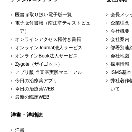
医書.jp取り扱い電子版一覧
会長メッ
電子版付書籍（南江堂テキストビュ
企業理念
ーア）
会社概要
オンラインアクセス権付き書籍
会社案内
オンラインJournal法人サービス
部署別連
オンラインBook法人サービス
会社地図
Zygote（ザイゴット）
採用情報
アプリ版 当直医実践マニュアル
ISMS基
今日の治療薬アプリ
弊社著作
今日の治療薬WEB
いて
最新の臨床WEB
洋書・洋雑誌
洋書