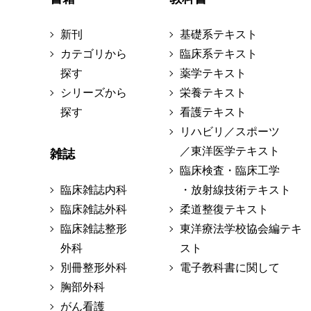
新刊
基礎系テキスト
カテゴリから
臨床系テキスト
探す
薬学テキスト
シリーズから
栄養テキスト
探す
看護テキスト
リハビリ／スポーツ
／東洋医学テキスト
雑誌
臨床検査・臨床工学
臨床雑誌内科
・放射線技術テキスト
臨床雑誌外科
柔道整復テキスト
臨床雑誌整形
東洋療法学校協会編テキ
外科
スト
別冊整形外科
電子教科書に関して
胸部外科
がん看護