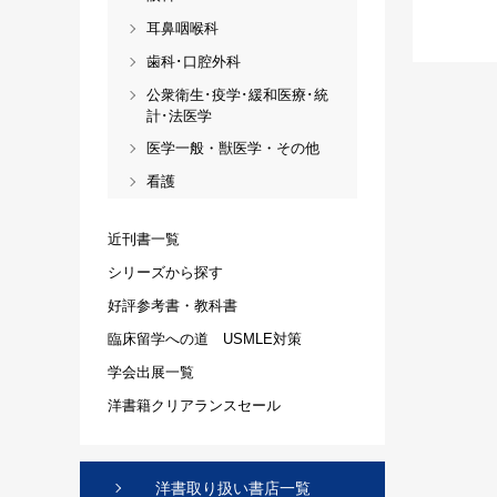
耳鼻咽喉科
歯科･口腔外科
公衆衛生･疫学･緩和医療･統
計･法医学
医学一般・獣医学・その他
看護
近刊書一覧
シリーズから探す
好評参考書・教科書
臨床留学への道 USMLE対策
学会出展一覧
洋書籍クリアランスセール
洋書取り扱い書店一覧