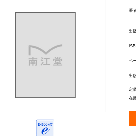
著
出
ISB
ペ
出
定
在