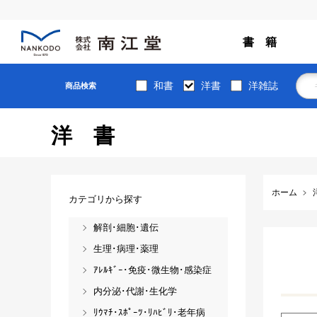
書 籍
和書
洋書
洋雑誌
商品検索
洋書
ホーム
カテゴリから探す
解剖･細胞･遺伝
生理･病理･薬理
ｱﾚﾙｷﾞｰ･免疫･微生物･感染症
内分泌･代謝･生化学
ﾘｳﾏﾁ･ｽﾎﾟｰﾂ･ﾘﾊﾋﾞﾘ･老年病