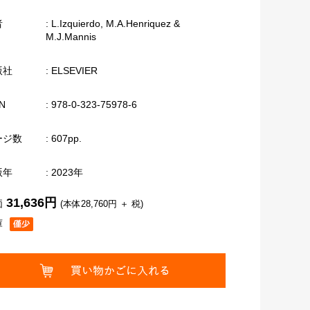
者
: L.Izquierdo, M.A.Henriquez &
M.J.Mannis
版社
: ELSEVIER
N
: 978-0-323-75978-6
ージ数
: 607pp.
版年
: 2023年
31,636円
価
(本体28,760円 ＋ 税)
庫