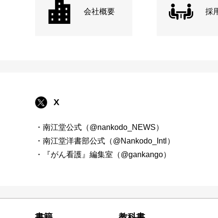
会社概要
採
X
・南江堂公式（@nankodo_NEWS）
・南江堂洋書部公式（@Nankodo_Intl）
・『がん看護』編集室（@gankango）
書籍
教科書