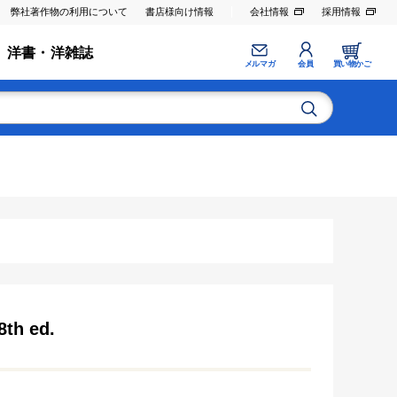
弊社著作物の利用について
書店様向け情報
会社情報
採用情報
洋書・洋雑誌
メルマガ
会員
買い物かご
8th ed.