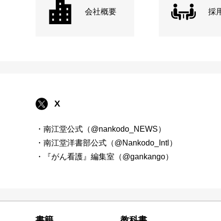
会社概要
採
X
・南江堂公式（@nankodo_NEWS）
・南江堂洋書部公式（@Nankodo_Intl）
・『がん看護』編集室（@gankango）
書籍
教科書