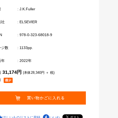
者
: J.K.Fuller
版社
: ELSEVIER
N
: 978-0-323-68018-9
ージ数
: 1133pp.
版年
: 2022年
31,174円
価
(本体28,340円 ＋ 税)
庫
ほしいものリストに登録
いいね