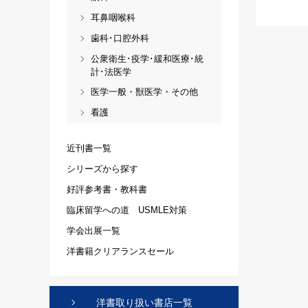
耳鼻咽喉科
歯科･口腔外科
公衆衛生･疫学･緩和医療･統
計･法医学
医学一般・獣医学・その他
看護
近刊書一覧
シリーズから探す
好評参考書・教科書
臨床留学への道 USMLE対策
学会出展一覧
洋書籍クリアランスセール
洋書取り扱い書店一覧