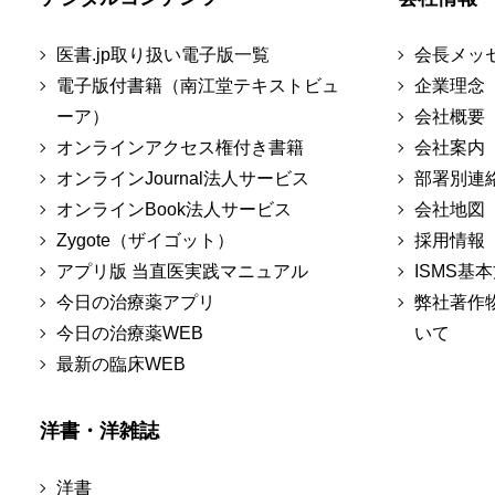
医書.jp取り扱い電子版一覧
会長メッ
電子版付書籍（南江堂テキストビュ
企業理念
ーア）
会社概要
オンラインアクセス権付き書籍
会社案内
オンラインJournal法人サービス
部署別連
オンラインBook法人サービス
会社地図
Zygote（ザイゴット）
採用情報
アプリ版 当直医実践マニュアル
ISMS基
今日の治療薬アプリ
弊社著作
今日の治療薬WEB
いて
最新の臨床WEB
洋書・洋雑誌
洋書