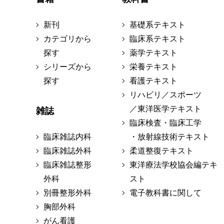
新刊
基礎系テキスト
カテゴリから
臨床系テキスト
探す
薬学テキスト
シリーズから
栄養テキスト
探す
看護テキスト
リハビリ／スポーツ
／東洋医学テキスト
雑誌
臨床検査・臨床工学
臨床雑誌内科
・放射線技術テキスト
臨床雑誌外科
柔道整復テキスト
臨床雑誌整形
東洋療法学校協会編テキ
外科
スト
別冊整形外科
電子教科書に関して
胸部外科
がん看護