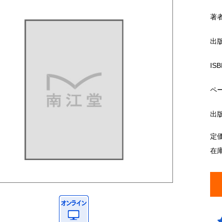
著
出
ISB
ペ
出
定
在