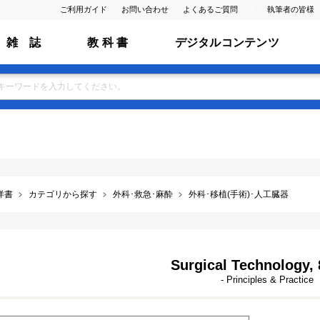
ご利用ガイド
お問い合わせ
よくあるご質問
執筆者の皆様
雑 誌
教 科 書
デジタルコンテンツ
洋書
カテゴリから探す
外科･救急･麻酔
外科･移植(手術)･人工臓器
Surgical Technology, 
- Principles & Practice