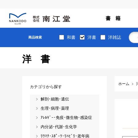
書 籍
和書
洋書
洋雑誌
商品検索
洋書
ホーム
カテゴリから探す
解剖･細胞･遺伝
生理･病理･薬理
ｱﾚﾙｷﾞｰ･免疫･微生物･感染症
内分泌･代謝･生化学
ﾘｳﾏﾁ･ｽﾎﾟｰﾂ･ﾘﾊﾋﾞﾘ･老年病