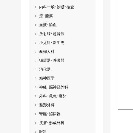
内科一般･診断･検査
癌･腫瘍
血液･輸血
放射線･超音波
小児科･新生児
産婦人科
循環器･呼吸器
消化器
精神医学
神経･脳神経外科
外科･救急･麻酔
整形外科
腎臓･泌尿器
皮膚･形成外科
眼科