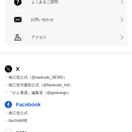
よくあるご質問
お問い合わせ
アクセス
X
・南江堂公式（@nankodo_NEWS）
・南江堂洋書部公式（@Nankodo_Intl）
・『がん看護』編集室（@gankango）
Facebook
・南江堂公式
・NurSHARE