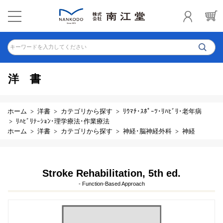
キーワードを入力してください
洋書
ホーム
洋書
カテゴリから探す
ﾘｳﾏﾁ･ｽﾎﾟｰﾂ･ﾘﾊﾋﾞﾘ･老年病
ﾘﾊﾋﾞﾘﾃｰｼｮﾝ･理学療法･作業療法
ホーム
洋書
カテゴリから探す
神経･脳神経外科
神経
Stroke Rehabilitation, 5th ed.
- Function-Based Approach