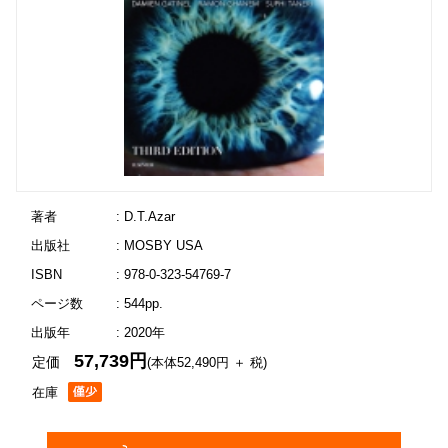
著者
: D.T.Azar
出版社
: MOSBY USA
ISBN
: 978-0-323-54769-7
ページ数
: 544pp.
出版年
: 2020年
57,739円
定価
(本体52,490円 ＋ 税)
在庫