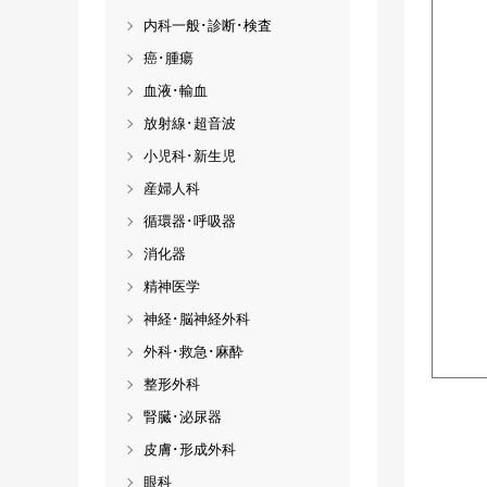
内科一般･診断･検査
癌･腫瘍
血液･輸血
放射線･超音波
小児科･新生児
産婦人科
循環器･呼吸器
消化器
精神医学
神経･脳神経外科
外科･救急･麻酔
整形外科
腎臓･泌尿器
皮膚･形成外科
眼科