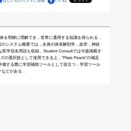
ほしいものリストに登録
いいね
人体を明瞭に理解でき，世界に通用する知識を得られる．
設のシステム概要では，全身の体表解剖学，血管，神経
名用語も収録．Student Consultでは今版掲載す
肢として使用できる上，"Plate Pearls"の補足
，自己評価する際に学習補助ツールとして役立つ．学習ツール
クなどがある．