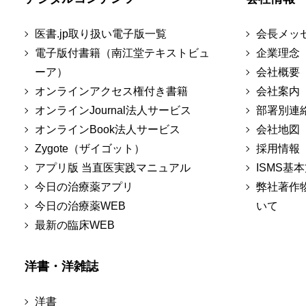
医書.jp取り扱い電子版一覧
会長メッ
電子版付書籍（南江堂テキストビュ
企業理念
ーア）
会社概要
オンラインアクセス権付き書籍
会社案内
オンラインJournal法人サービス
部署別連
オンラインBook法人サービス
会社地図
Zygote（ザイゴット）
採用情報
アプリ版 当直医実践マニュアル
ISMS基
今日の治療薬アプリ
弊社著作
今日の治療薬WEB
いて
最新の臨床WEB
洋書・洋雑誌
洋書