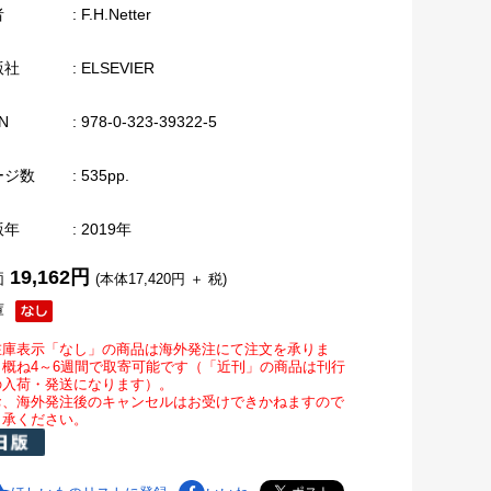
者
: F.H.Netter
版社
: ELSEVIER
N
: 978-0-323-39322-5
ージ数
: 535pp.
版年
: 2019年
19,162円
価
(本体17,420円 ＋ 税)
庫
在庫表示「なし」の商品は海外発注にて注文を承りま
。概ね4～6週間で取寄可能です（「近刊」の商品は刊行
の入荷・発送になります）。
お、海外発注後のキャンセルはお受けできかねますので
了承ください。