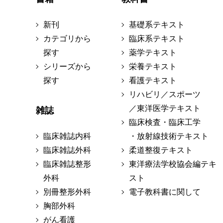
新刊
基礎系テキスト
カテゴリから
臨床系テキスト
探す
薬学テキスト
シリーズから
栄養テキスト
探す
看護テキスト
リハビリ／スポーツ
／東洋医学テキスト
雑誌
臨床検査・臨床工学
臨床雑誌内科
・放射線技術テキスト
臨床雑誌外科
柔道整復テキスト
臨床雑誌整形
東洋療法学校協会編テキ
外科
スト
別冊整形外科
電子教科書に関して
胸部外科
がん看護