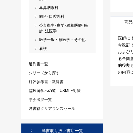
耳鼻咽喉科
歯科･口腔外科
商品
公衆衛生･疫学･緩和医療･統
計･法医学
医師に
医学一般・獣医学・その他
今改訂
看護
およびリ
る全図版
近刊書一覧
的役割も
の内容
シリーズから探す
好評参考書・教科書
臨床留学への道 USMLE対策
学会出展一覧
洋書籍クリアランスセール
洋書取り扱い書店一覧