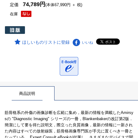
74,789円
定価
(本体67,990円 ＋ 税)
在庫
ほしいものリストに登録
いいね
商品説明
筋骨格系の外傷の画像診断を広範に集め，最新の情報を満載したAmirsy
sの "Diagnostic Imaging" シリーズの一冊，Blankenbakerの改訂第2版．
簡潔にして要を得た説明文，際立った良質画像，最新の情報に一新され
た内容はすべての放射線医，筋骨格画像専門医が手元に置くべき一冊と
なっている． Expert Consult eBookが付属し，さまざまなデバイスで閲