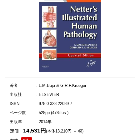
著者
: L.M.Buja & G.R.F.Krueger
出版社
: ELSEVIER
ISBN
: 978-0-323-22089-7
ページ数
: 528pp.(478illus.)
出版年
: 2014年
14,531円
定価
(本体13,210円 ＋ 税)