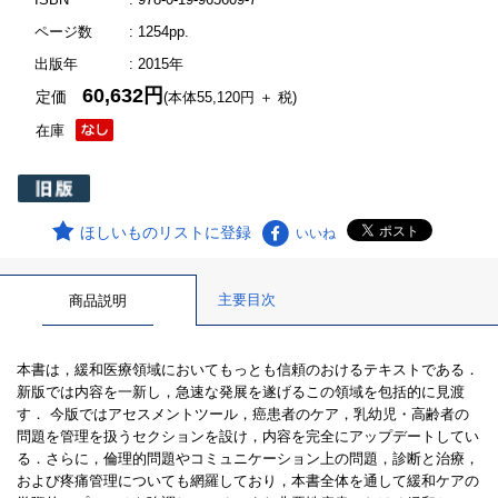
ページ数
: 1254pp.
出版年
: 2015年
60,632円
定価
(本体55,120円 ＋ 税)
在庫
ほしいものリストに登録
いいね
主要目次
商品説明
本書は，緩和医療領域においてもっとも信頼のおけるテキストである．
新版では内容を一新し，急速な発展を遂げるこの領域を包括的に見渡
す． 今版ではアセスメントツール，癌患者のケア，乳幼児・高齢者の
問題を管理を扱うセクションを設け，内容を完全にアップデートしてい
る．さらに，倫理的問題やコミュニケーション上の問題，診断と治療，
および疼痛管理についても網羅しており，本書全体を通して緩和ケアの