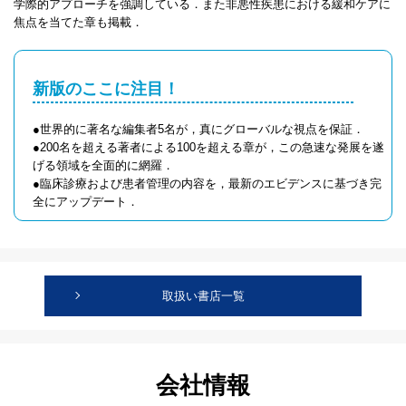
学際的アプローチを強調している．また非悪性疾患における緩和ケアに
焦点を当てた章も掲載．
新版のここに注目！
●世界的に著名な編集者5名が，真にグローバルな視点を保証．
●200名を超える著者による100を超える章が，この急速な発展を遂
げる領域を全面的に網羅．
●臨床診療および患者管理の内容を，最新のエビデンスに基づき完
全にアップデート．
取扱い書店一覧
会社情報