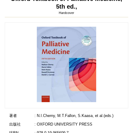
5th ed.,
Hardcover
著者
: N.I.Cherny, M.T.Fallon, S.Kaasa, et al.(eds.)
出版社
: OXFORD UNIVERSITY PRESS
ISBN
: 978-0-19-965609-7