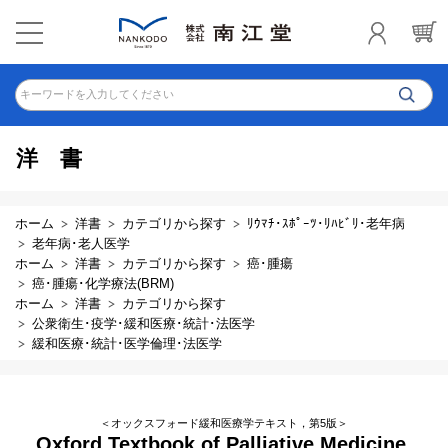
キーワードを入力してください
洋書
ホーム
洋書
カテゴリから探す
ﾘｳﾏﾁ･ｽﾎﾟｰﾂ･ﾘﾊﾋﾞﾘ･老年病
老年病･老人医学
ホーム
洋書
カテゴリから探す
癌･腫瘍
癌･腫瘍･化学療法(BRM)
ホーム
洋書
カテゴリから探す
公衆衛生･疫学･緩和医療･統計･法医学
緩和医療･統計･医学倫理･法医学
＜オックスフォード緩和医療学テキスト，第5版＞
Oxford Textbook of Palliative Medicine,