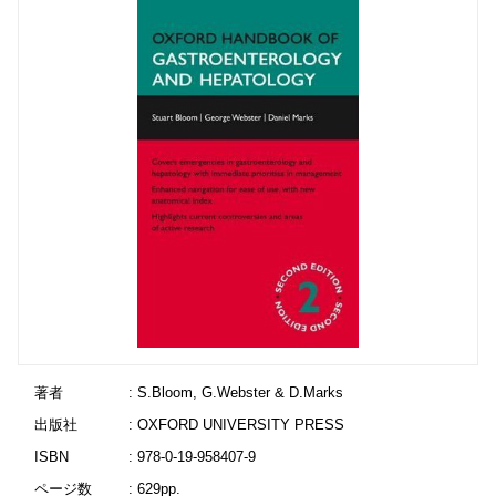
著者
: S.Bloom, G.Webster & D.Marks
出版社
: OXFORD UNIVERSITY PRESS
ISBN
: 978-0-19-958407-9
ページ数
: 629pp.