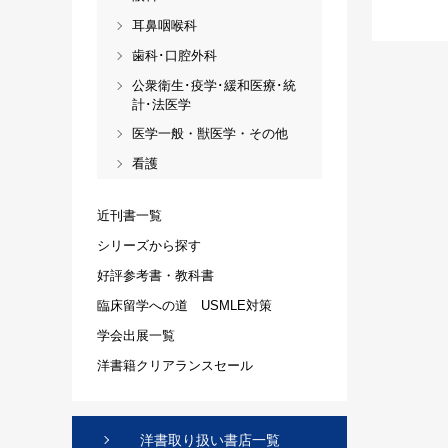
耳鼻咽喉科
歯科･口腔外科
公衆衛生･疫学･緩和医療･統
計･法医学
医学一般・獣医学・その他
看護
近刊書一覧
シリーズから探す
好評参考書・教科書
臨床留学への道 USMLE対策
学会出展一覧
洋書籍クリアランスセール
洋書取り扱い書店一覧