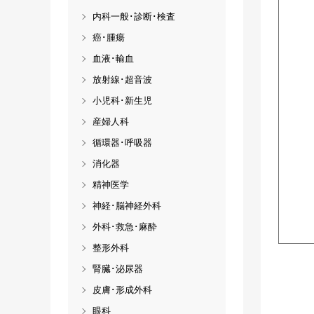
内科一般･診断･検査
癌･腫瘍
血液･輸血
放射線･超音波
小児科･新生児
産婦人科
循環器･呼吸器
消化器
精神医学
神経･脳神経外科
外科･救急･麻酔
整形外科
腎臓･泌尿器
皮膚･形成外科
眼科