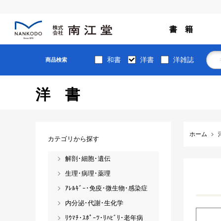
書 籍
和書
洋書
洋雑誌
商品検索
洋書
ホーム
カテゴリから探す
解剖･細胞･遺伝
生理･病理･薬理
ｱﾚﾙｷﾞｰ･免疫･微生物･感染症
内分泌･代謝･生化学
ﾘｳﾏﾁ･ｽﾎﾟｰﾂ･ﾘﾊﾋﾞﾘ･老年病