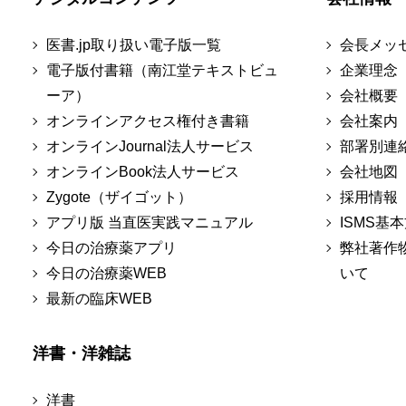
医書.jp取り扱い電子版一覧
会長メッ
電子版付書籍（南江堂テキストビュ
企業理念
ーア）
会社概要
オンラインアクセス権付き書籍
会社案内
オンラインJournal法人サービス
部署別連
オンラインBook法人サービス
会社地図
Zygote（ザイゴット）
採用情報
アプリ版 当直医実践マニュアル
ISMS基
今日の治療薬アプリ
弊社著作
今日の治療薬WEB
いて
最新の臨床WEB
洋書・洋雑誌
洋書