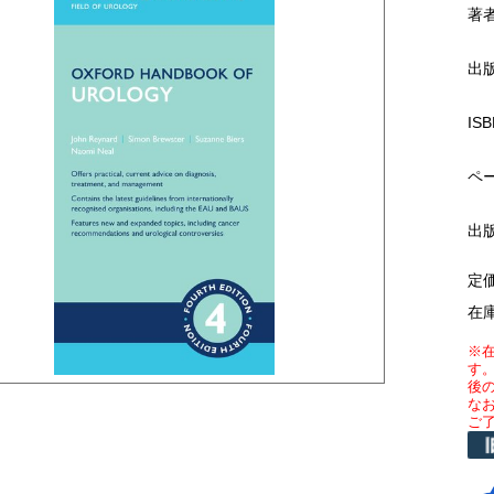
著
出
ISB
ペ
出
定
在
※
す
後
な
ご