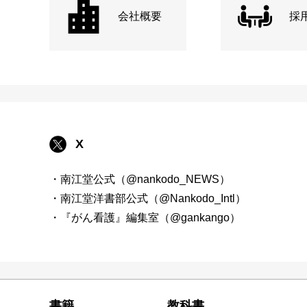
会社概要
採
X
・南江堂公式（@nankodo_NEWS）
・南江堂洋書部公式（@Nankodo_Intl）
・『がん看護』編集室（@gankango）
書籍
教科書