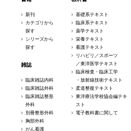
新刊
基礎系テキスト
カテゴリから
臨床系テキスト
探す
薬学テキスト
シリーズから
栄養テキスト
探す
看護テキスト
リハビリ／スポーツ
／東洋医学テキスト
雑誌
臨床検査・臨床工学
臨床雑誌内科
・放射線技術テキスト
臨床雑誌外科
柔道整復テキスト
臨床雑誌整形
東洋療法学校協会編テキ
外科
スト
別冊整形外科
電子教科書に関して
胸部外科
がん看護