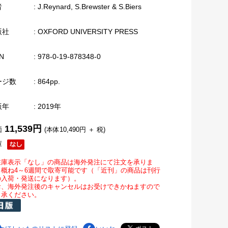
者
: J.Reynard, S.Brewster & S.Biers
版社
: OXFORD UNIVERSITY PRESS
N
: 978-0-19-878348-0
ージ数
: 864pp.
版年
: 2019年
11,539円
価
(本体10,490円 ＋ 税)
庫
在庫表示「なし」の商品は海外発注にて注文を承りま
。概ね4～6週間で取寄可能です（「近刊」の商品は刊行
の入荷・発送になります）。
お、海外発注後のキャンセルはお受けできかねますので
了承ください。