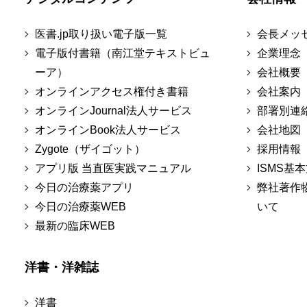
医書.jp取り扱い電子版一覧
会長メッ
電子版付書籍（南江堂テキストビュ
企業理念
ーア）
会社概要
オンラインアクセス権付き書籍
会社案内
オンラインJournal法人サービス
部署別連
オンラインBook法人サービス
会社地図
Zygote（ザイゴット）
採用情報
アプリ版 当直医実践マニュアル
ISMS基
今日の治療薬アプリ
弊社著作
今日の治療薬WEB
いて
最新の臨床WEB
洋書・洋雑誌
洋書