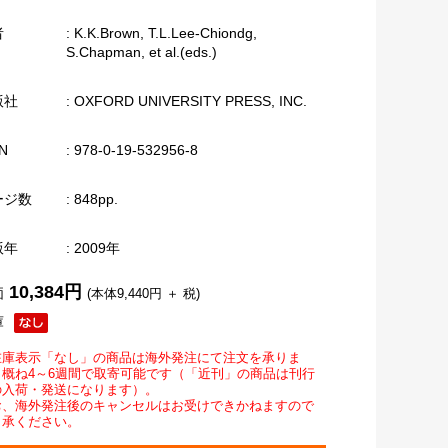
者
: K.K.Brown, T.L.Lee-Chiondg,
S.Chapman, et al.(eds.)
版社
: OXFORD UNIVERSITY PRESS, INC.
N
: 978-0-19-532956-8
ージ数
: 848pp.
版年
: 2009年
10,384円
価
(本体9,440円 ＋ 税)
庫
在庫表示「なし」の商品は海外発注にて注文を承りま
。概ね4～6週間で取寄可能です（「近刊」の商品は刊行
の入荷・発送になります）。
お、海外発注後のキャンセルはお受けできかねますので
了承ください。