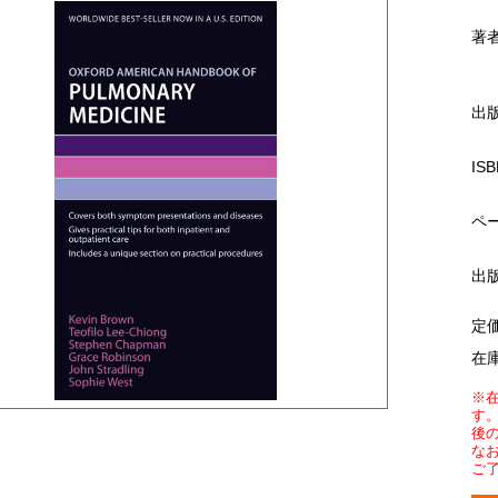
著
出
ISB
ペ
出
定
在
※
す
後
な
ご