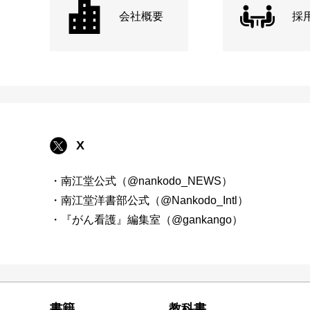
会社概要
採
X
・南江堂公式（@nankodo_NEWS）
・南江堂洋書部公式（@Nankodo_Intl）
・『がん看護』編集室（@gankango）
書籍
教科書