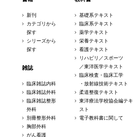
新刊
基礎系テキスト
カテゴリから
臨床系テキスト
探す
薬学テキスト
シリーズから
栄養テキスト
探す
看護テキスト
リハビリ／スポーツ
／東洋医学テキスト
雑誌
臨床検査・臨床工学
臨床雑誌内科
・放射線技術テキスト
臨床雑誌外科
柔道整復テキスト
臨床雑誌整形
東洋療法学校協会編テキ
外科
スト
別冊整形外科
電子教科書に関して
胸部外科
がん看護