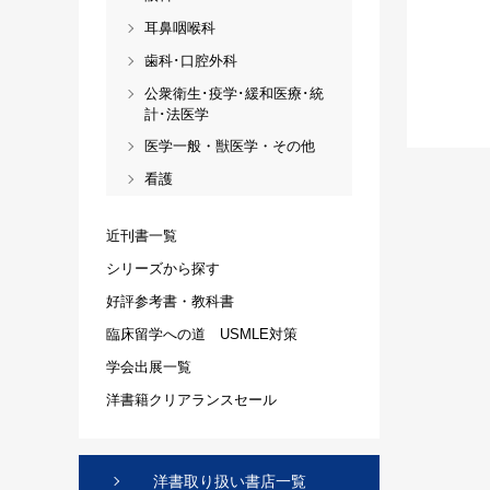
耳鼻咽喉科
歯科･口腔外科
公衆衛生･疫学･緩和医療･統
計･法医学
医学一般・獣医学・その他
看護
近刊書一覧
シリーズから探す
好評参考書・教科書
臨床留学への道 USMLE対策
学会出展一覧
洋書籍クリアランスセール
洋書取り扱い書店一覧