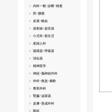
内科一般･診断･検査
癌･腫瘍
血液･輸血
放射線･超音波
小児科･新生児
産婦人科
循環器･呼吸器
消化器
精神医学
神経･脳神経外科
外科･救急･麻酔
整形外科
腎臓･泌尿器
皮膚･形成外科
眼科