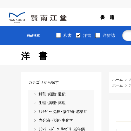
書 籍
和書
洋書
洋雑誌
商品検索
洋書
ホーム
カテゴリから探す
ホーム
解剖･細胞･遺伝
生理･病理･薬理
ｱﾚﾙｷﾞｰ･免疫･微生物･感染症
内分泌･代謝･生化学
ﾘｳﾏﾁ･ｽﾎﾟｰﾂ･ﾘﾊﾋﾞﾘ･老年病