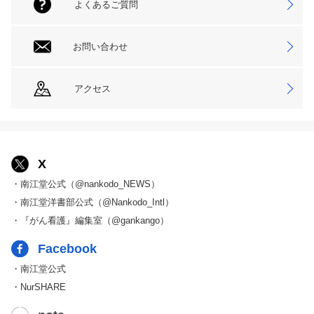
よくあるご質問
お問い合わせ
アクセス
X
・南江堂公式（@nankodo_NEWS）
・南江堂洋書部公式（@Nankodo_Intl）
・『がん看護』編集室（@gankango）
Facebook
・南江堂公式
・NurSHARE