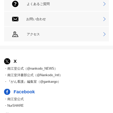
よくあるご質問
お問い合わせ
アクセス
X
・南江堂公式（@nankodo_NEWS）
・南江堂洋書部公式（@Nankodo_Intl）
・『がん看護』編集室（@gankango）
Facebook
・南江堂公式
・NurSHARE