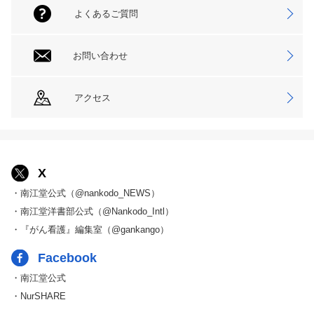
よくあるご質問
お問い合わせ
アクセス
X
・南江堂公式（@nankodo_NEWS）
・南江堂洋書部公式（@Nankodo_Intl）
・『がん看護』編集室（@gankango）
Facebook
・南江堂公式
・NurSHARE