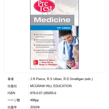
著者
: J.R.Pierce, R.S.Urban, R.D.Smalligan (eds.)
出版社
: MCGRAW HILL EDUCATION
ISBN
: 978-0-07-185005-6
ページ数
: 498pp.
出版年
: 2016年