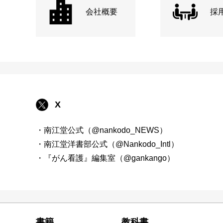
会社概要
採
X
・南江堂公式（@nankodo_NEWS）
・南江堂洋書部公式（@Nankodo_Intl）
・『がん看護』編集室（@gankango）
書籍
教科書