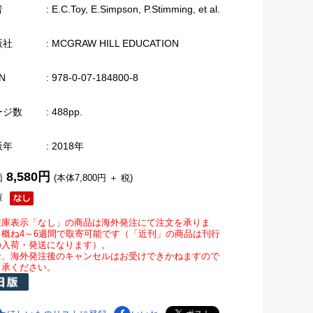
者
: E.C.Toy, E.Simpson, P.Stimming, et al.
版社
: MCGRAW HILL EDUCATION
N
: 978-0-07-184800-8
ージ数
: 488pp.
版年
: 2018年
8,580円
価
(本体7,800円 ＋ 税)
庫
在庫表示「なし」の商品は海外発注にて注文を承りま
。概ね4～6週間で取寄可能です（「近刊」の商品は刊行
の入荷・発送になります）。
お、海外発注後のキャンセルはお受けできかねますので
了承ください。