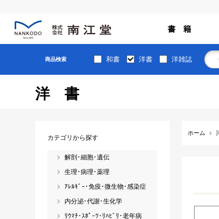
書 籍
和書
洋書
洋雑誌
商品検索
洋書
ホーム
カテゴリから探す
解剖･細胞･遺伝
生理･病理･薬理
ｱﾚﾙｷﾞｰ･免疫･微生物･感染症
内分泌･代謝･生化学
ﾘｳﾏﾁ･ｽﾎﾟｰﾂ･ﾘﾊﾋﾞﾘ･老年病