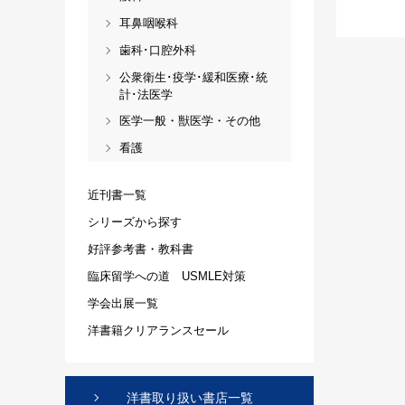
耳鼻咽喉科
歯科･口腔外科
公衆衛生･疫学･緩和医療･統
計･法医学
医学一般・獣医学・その他
看護
近刊書一覧
シリーズから探す
好評参考書・教科書
臨床留学への道 USMLE対策
学会出展一覧
洋書籍クリアランスセール
洋書取り扱い書店一覧