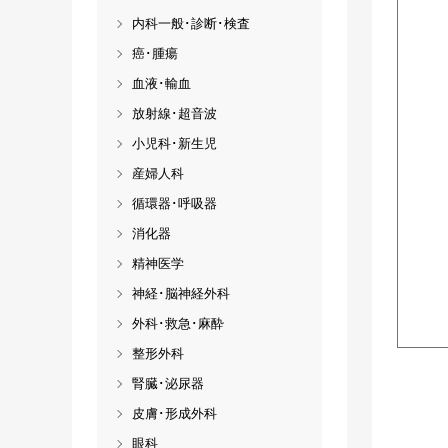
内科一般･診断･検査
癌･腫瘍
血液･輸血
放射線･超音波
小児科･新生児
産婦人科
循環器･呼吸器
消化器
精神医学
神経･脳神経外科
外科･救急･麻酔
整形外科
腎臓･泌尿器
皮膚･形成外科
眼科