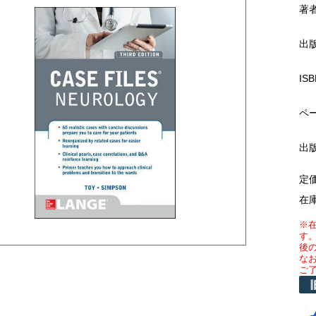
著
出
ISB
ペ
出
定
在
※
す
後
な
ご