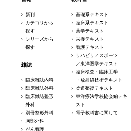
新刊
基礎系テキスト
カテゴリから
臨床系テキスト
探す
薬学テキスト
シリーズから
栄養テキスト
探す
看護テキスト
リハビリ／スポーツ
／東洋医学テキスト
雑誌
臨床検査・臨床工学
臨床雑誌内科
・放射線技術テキスト
臨床雑誌外科
柔道整復テキスト
臨床雑誌整形
東洋療法学校協会編テキ
外科
スト
別冊整形外科
電子教科書に関して
胸部外科
がん看護