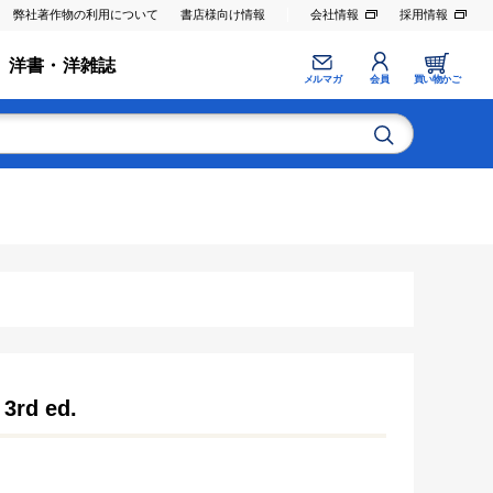
弊社著作物の利用について
書店様向け情報
会社情報
採用情報
洋書・洋雑誌
メルマガ
会員
買い物かご
 3rd ed.