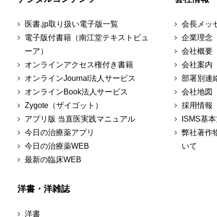
医書.jp取り扱い電子版一覧
会長メッ
電子版付書籍（南江堂テキストビュ
企業理念
ーア）
会社概要
オンラインアクセス権付き書籍
会社案内
オンラインJournal法人サービス
部署別連
オンラインBook法人サービス
会社地図
Zygote（ザイゴット）
採用情報
アプリ版 当直医実践マニュアル
ISMS基
今日の治療薬アプリ
弊社著作
今日の治療薬WEB
いて
最新の臨床WEB
洋書・洋雑誌
洋書