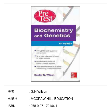
著者
: G.N.Wilson
出版社
: MCGRAW HILL EDUCATION
ISBN
: 978-0-07-179144-1