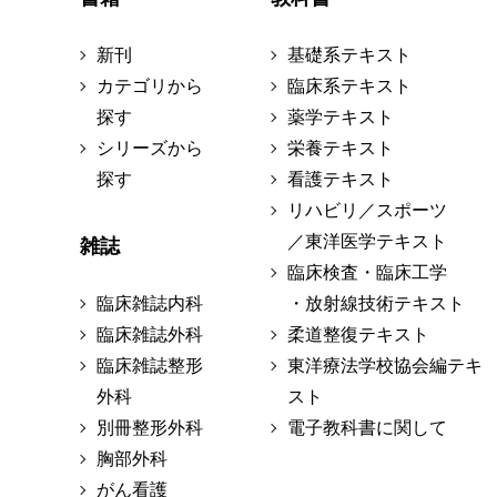
新刊
基礎系テキスト
カテゴリから
臨床系テキスト
探す
薬学テキスト
シリーズから
栄養テキスト
探す
看護テキスト
リハビリ／スポーツ
／東洋医学テキスト
雑誌
臨床検査・臨床工学
臨床雑誌内科
・放射線技術テキスト
臨床雑誌外科
柔道整復テキスト
臨床雑誌整形
東洋療法学校協会編テキ
外科
スト
別冊整形外科
電子教科書に関して
胸部外科
がん看護