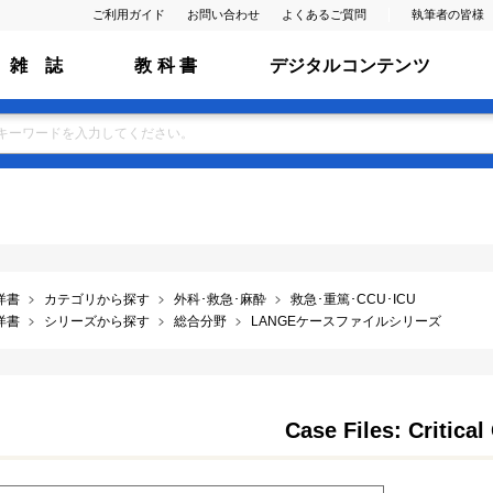
ご利用ガイド
お問い合わせ
よくあるご質問
執筆者の皆様
雑 誌
教 科 書
デジタルコンテンツ
洋書
カテゴリから探す
外科･救急･麻酔
救急･重篤･CCU･ICU
洋書
シリーズから探す
総合分野
LANGEケースファイルシリーズ
Case Files: Critical