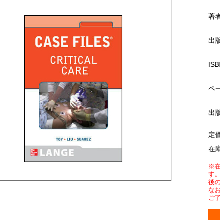
著
出
ISB
ペ
出
定
在
※
す
後
な
ご