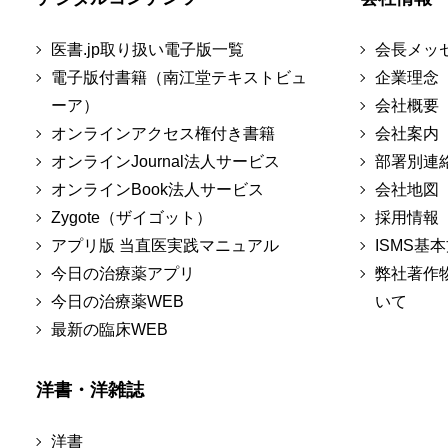
医書.jp取り扱い電子版一覧
会長メッ
電子版付書籍（南江堂テキストビュ
企業理念
ーア）
会社概要
オンラインアクセス権付き書籍
会社案内
オンラインJournal法人サービス
部署別連
オンラインBook法人サービス
会社地図
Zygote（ザイゴット）
採用情報
アプリ版 当直医実践マニュアル
ISMS基
今日の治療薬アプリ
弊社著作
今日の治療薬WEB
いて
最新の臨床WEB
洋書・洋雑誌
洋書