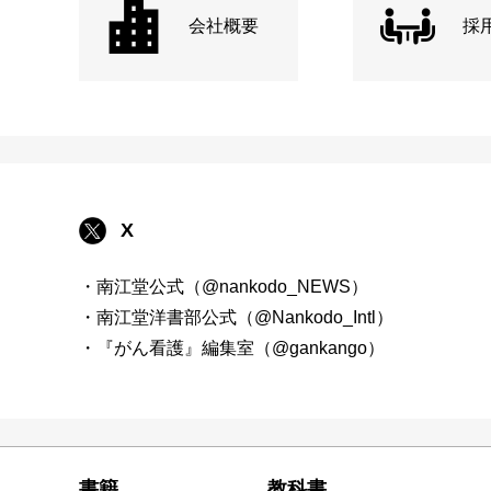
会社概要
採
X
・南江堂公式（@nankodo_NEWS）
・南江堂洋書部公式（@Nankodo_Intl）
・『がん看護』編集室（@gankango）
書籍
教科書