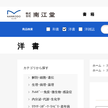
書 籍
和書
洋書
洋雑誌
商品検索
洋書
ホーム
カテゴリから探す
ホーム
解剖･細胞･遺伝
生理･病理･薬理
ｱﾚﾙｷﾞｰ･免疫･微生物･感染症
内分泌･代謝･生化学
ﾘｳﾏﾁ･ｽﾎﾟｰﾂ･ﾘﾊﾋﾞﾘ･老年病