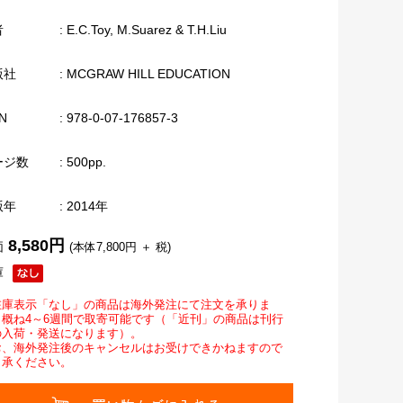
者
: E.C.Toy, M.Suarez & T.H.Liu
版社
: MCGRAW HILL EDUCATION
N
: 978-0-07-176857-3
ージ数
: 500pp.
版年
: 2014年
8,580円
価
(本体7,800円 ＋ 税)
庫
在庫表示「なし」の商品は海外発注にて注文を承りま
。概ね4～6週間で取寄可能です（「近刊」の商品は刊行
の入荷・発送になります）。
お、海外発注後のキャンセルはお受けできかねますので
了承ください。