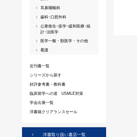
耳鼻咽喉科
歯科･口腔外科
公衆衛生･疫学･緩和医療･統
計･法医学
医学一般・獣医学・その他
看護
近刊書一覧
シリーズから探す
好評参考書・教科書
臨床留学への道 USMLE対策
学会出展一覧
洋書籍クリアランスセール
洋書取り扱い書店一覧