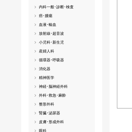
内科一般･診断･検査
癌･腫瘍
血液･輸血
放射線･超音波
小児科･新生児
産婦人科
循環器･呼吸器
消化器
精神医学
神経･脳神経外科
外科･救急･麻酔
整形外科
腎臓･泌尿器
皮膚･形成外科
眼科