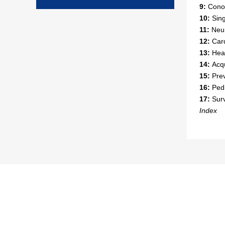
9:
Conot
10:
Sing
11:
Neu
12:
Car
13:
Hea
14:
Acq
15:
Pre
16:
Pedi
17:
Surv
Index