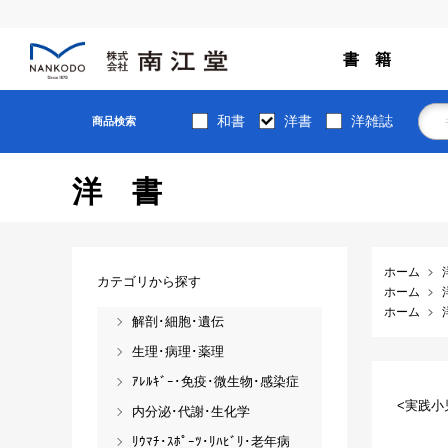
書 籍
和書
洋書
洋雑誌
商品検索
洋書
ホーム
カテゴリから探す
ホーム
ホーム
解剖･細胞･遺伝
生理･病理･薬理
ｱﾚﾙｷﾞｰ･免疫･微生物･感染症
<実践小
内分泌･代謝･生化学
ﾘｳﾏﾁ･ｽﾎﾟｰﾂ･ﾘﾊﾋﾞﾘ･老年病