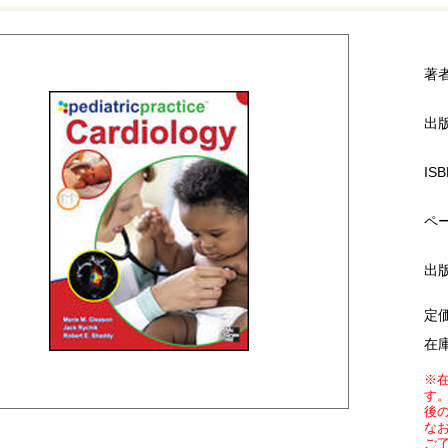
著
出
ISB
ペ
出
定
在
※
す
後
な
ご