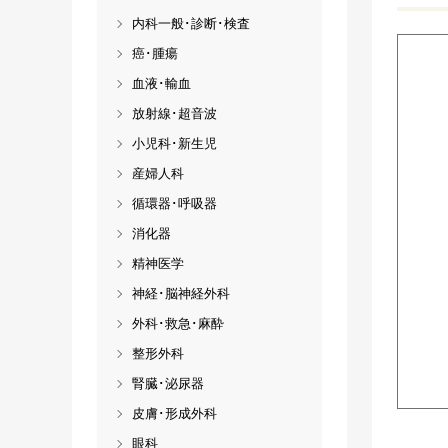
内科一般･診断･検査
癌･腫瘍
血液･輸血
放射線･超音波
小児科･新生児
産婦人科
循環器･呼吸器
消化器
精神医学
神経･脳神経外科
外科･救急･麻酔
整形外科
腎臓･泌尿器
皮膚･形成外科
眼科