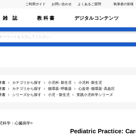
ご利用ガイド
お問い合わせ
よくあるご質問
執筆者の皆様
雑 誌
教 科 書
デジタルコンテンツ
洋書
カテゴリから探す
小児科･新生児
小児科･新生児
洋書
カテゴリから探す
循環器･呼吸器
心血管･循環器･高血圧
洋書
シリーズから探す
小児・新生児
実践小児科学シリーズ
児科学：心臓病学>
Pediatric Practice: Ca