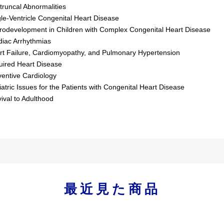
runcal Abnormalities
le-Ventricle Congenital Heart Disease
rodevelopment in Children with Complex Congenital Heart Disease
diac Arrhythmias
rt Failure, Cardiomyopathy, and Pulmonary Hypertension
uired Heart Disease
ventive Cardiology
atric Issues for the Patients with Congenital Heart Disease
ival to Adulthood
最近見た商品