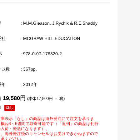
者
: M.M.Gleason, J.Rychik & R.E.Shaddy
版社
: MCGRAW HILL EDUCATION
N
: 978-0-07-176320-2
ージ数
: 367pp.
版年
: 2012年
19,580円
価
(本体17,800円 ＋ 税)
庫
在庫表示「なし」の商品は海外発注にて注文を承りま
。概ね4～6週間で取寄可能です（「近刊」の商品は刊行
の入荷・発送になります）。
お、海外発注後のキャンセルはお受けできかねますので
了承ください。