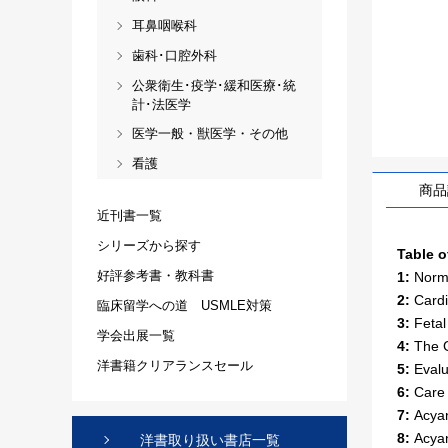
耳鼻咽喉科
歯科･口腔外科
公衆衛生･疫学･緩和医療･統
計･法医学
医学一般・獣医学・その他
看護
商品
近刊書一覧
シリーズから探す
Table o
好評参考書・教科書
1:
Norm
2:
Cardi
臨床留学への道 USMLE対策
3:
Fetal
学会出展一覧
4:
The 
洋書籍クリアランスセール
5:
Evalu
6:
Care 
7:
Acyan
8:
Acyan
洋書取り扱い書店一覧