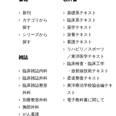
新刊
基礎系テキスト
カテゴリから
臨床系テキスト
探す
薬学テキスト
シリーズから
栄養テキスト
探す
看護テキスト
リハビリ／スポーツ
／東洋医学テキスト
雑誌
臨床検査・臨床工学
臨床雑誌内科
・放射線技術テキスト
臨床雑誌外科
柔道整復テキスト
臨床雑誌整形
東洋療法学校協会編テキ
外科
スト
別冊整形外科
電子教科書に関して
胸部外科
がん看護