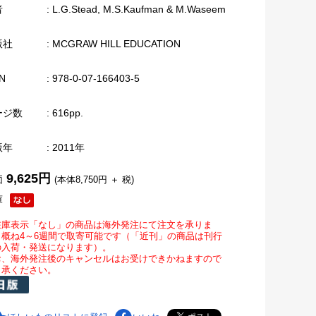
者
: L.G.Stead, M.S.Kaufman & M.Waseem
版社
: MCGRAW HILL EDUCATION
N
: 978-0-07-166403-5
ージ数
: 616pp.
版年
: 2011年
9,625円
価
(本体8,750円 ＋ 税)
庫
在庫表示「なし」の商品は海外発注にて注文を承りま
。概ね4～6週間で取寄可能です（「近刊」の商品は刊行
の入荷・発送になります）。
お、海外発注後のキャンセルはお受けできかねますので
了承ください。