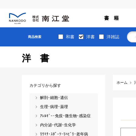
書 籍
和書
洋書
洋雑誌
商品検索
洋書
ホーム
カテゴリから探す
解剖･細胞･遺伝
生理･病理･薬理
ｱﾚﾙｷﾞｰ･免疫･微生物･感染症
内分泌･代謝･生化学
ﾘｳﾏﾁ･ｽﾎﾟｰﾂ･ﾘﾊﾋﾞﾘ･老年病