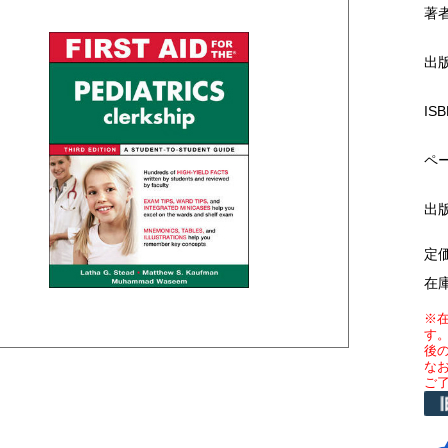
著
出
ISB
ペ
出
定
在
※
す
後
な
ご