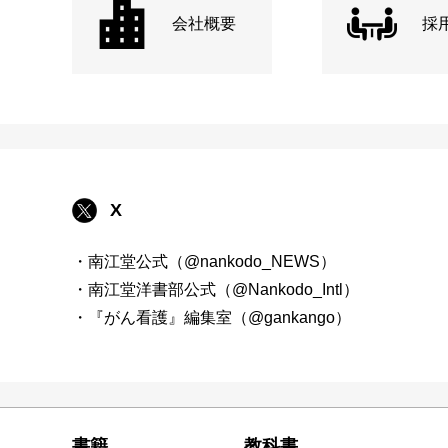
会社概要
採
X
・南江堂公式（@nankodo_NEWS）
・南江堂洋書部公式（@Nankodo_Intl）
・『がん看護』編集室（@gankango）
書籍
教科書