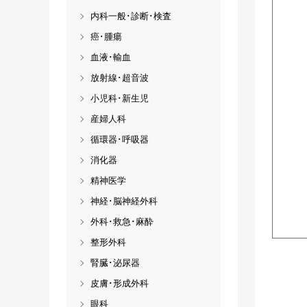
内科一般･診断･検査
癌･腫瘍
血液･輸血
放射線･超音波
小児科･新生児
産婦人科
循環器･呼吸器
消化器
精神医学
神経･脳神経外科
外科･救急･麻酔
整形外科
腎臓･泌尿器
皮膚･形成外科
眼科