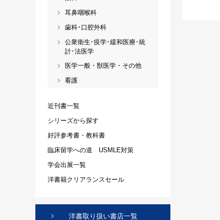
耳鼻咽喉科
歯科･口腔外科
公衆衛生･疫学･緩和医療･統
計･法医学
医学一般・獣医学・その他
看護
近刊書一覧
シリーズから探す
好評参考書・教科書
臨床留学への道 USMLE対策
学会出展一覧
洋書籍クリアランスセール
洋書取り扱い書店一覧