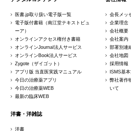
医書.jp取り扱い電子版一覧
会長メッ
電子版付書籍（南江堂テキストビュ
企業理念
ーア）
会社概要
オンラインアクセス権付き書籍
会社案内
オンラインJournal法人サービス
部署別連
オンラインBook法人サービス
会社地図
Zygote（ザイゴット）
採用情報
アプリ版 当直医実践マニュアル
ISMS基
今日の治療薬アプリ
弊社著作
今日の治療薬WEB
いて
最新の臨床WEB
洋書・洋雑誌
洋書