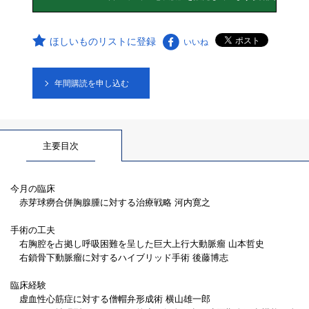
ほしいものリストに登録
いいね
年間購読を申し込む
主要目次
今月の臨床
赤芽球癆合併胸腺腫に対する治療戦略 河内寛之
手術の工夫
右胸腔を占拠し呼吸困難を呈した巨大上行大動脈瘤 山本哲史
右鎖骨下動脈瘤に対するハイブリッド手術 後藤博志
臨床経験
虚血性心筋症に対する僧帽弁形成術 横山雄一郎