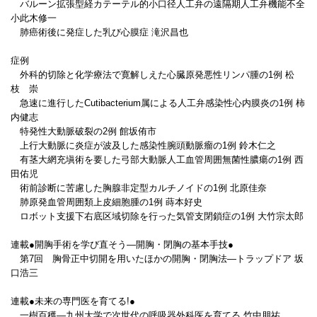
バルーン拡張型経カテーテル的小口径人工弁の遠隔期人工弁機能不全
小此木修一
肺癌術後に発症した乳び心膜症 滝沢昌也
症例
外科的切除と化学療法で寛解しえた心臓原発悪性リンパ腫の1例 松
枝 崇
急速に進行したCutibacterium属による人工弁感染性心内膜炎の1例 柿
内健志
特発性大動脈破裂の2例 館坂侑市
上行大動脈に炎症が波及した感染性腕頭動脈瘤の1例 鈴木仁之
有茎大網充塡術を要した弓部大動脈人工血管周囲無菌性膿瘍の1例 西
田佑児
術前診断に苦慮した胸腺非定型カルチノイドの1例 北原佳奈
肺原発血管周囲類上皮細胞腫の1例 蒔本好史
ロボット支援下右底区域切除を行った気管支閉鎖症の1例 大竹宗太郎
連載●開胸手術を学び直そう―開胸・閉胸の基本手技●
第7回 胸骨正中切開を用いたほかの開胸・閉胸法―トラップドア 坂
口浩三
連載●未来の専門医を育てる!●
一樹百穫―九州大学で次世代の呼吸器外科医を育てる 竹中朋祐