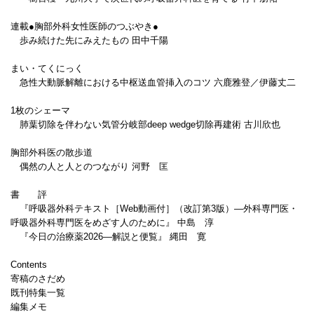
連載●胸部外科女性医師のつぶやき●
歩み続けた先にみえたもの 田中千陽
まい・てくにっく
急性大動脈解離における中枢送血管挿入のコツ 六鹿雅登／伊藤丈二
1枚のシェーマ
肺葉切除を伴わない気管分岐部deep wedge切除再建術 古川欣也
胸部外科医の散歩道
偶然の人と人とのつながり 河野 匡
書 評
『呼吸器外科テキスト［Web動画付］（改訂第3版）―外科専門医・
呼吸器外科専門医をめざす人のために』 中島 淳
『今日の治療薬2026―解説と便覧』 縄田 寛
Contents
寄稿のさだめ
既刊特集一覧
編集メモ