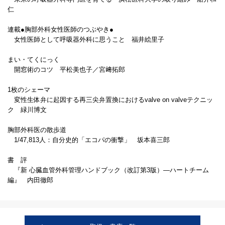
仁
連載●胸部外科女性医師のつぶやき●
女性医師として呼吸器外科に思うこと 福井絵里子
まい・てくにっく
開窓術のコツ 平松美也子／宮﨑拓郎
1枚のシェーマ
変性生体弁に起因する再三尖弁置換におけるvalve on valveテクニッ
ク 緑川博文
胸部外科医の散歩道
1/47,813人：自分史的「エコパの衝撃」 坂本喜三郎
書 評
『新 心臓血管外科管理ハンドブック（改訂第3版）―ハートチーム
編』 内田徹郎