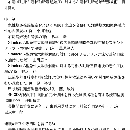
右冠状動脈左冠状動脈洞起始症に対する右冠状動脈起始部形成術 酒
井健司
症 例
急性期多発脳梗塞およびくも膜下出血を合併した活動期大動脈弁感染
性心内膜炎の1例 小川達也
右房海綿状血管腫の1例 坂本 新
Stanford A型急性大動脈解離術後の腕頭動脈吻合部仮性瘤をステント
グラフト内挿術で治療した1例 黒尾健人
Stanford A型急性大動脈解離に対して部分リモデリング法で基部再建
を施行した1例 山田広幸
Stanford A型急性大動脈解離に対する弓部大動脈置換術後の悪性症候
群の1例 野坂 裕
広範型肺血栓塞栓症に対して逆行性肺灌流法を用いて肺血栓摘除術を
行い救命した1例 原 裕明
甲状腺乳頭癌胸膜播種の1例 西川敏雄
4K 3D内視鏡下に肉眼的完全切除を行った胸膜播種を有する浸潤型胸
腺腫の1例 鎌田康宏
長期間気管支に迷入した歯科用器材に対し肺部分切除を行った1例
岩永幸一郎
連載●未来の専門医を育てる!●
未来の呼吸器外科専門医を育てる―浜松医科大学の取り組み 船井和