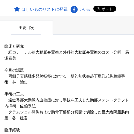
ほしいものリストに登録
いいね
主要目次
臨床と研究
経カテーテル的大動脈弁置換と外科的大動脈弁置換のコスト分析 馬
瀬泰美
今月の話題
両側子宮筋腫多発肺転移に対する一期的剣状突起下単孔式胸腔鏡手
術 林 諭史
手術の工夫
遠位弓部大動脈内血栓症に対し手技を工夫した胸部ステントグラフト
内挿術 佐伯宗弘
クラムシェル開胸および胸骨下部部分切開で切除した巨大縦隔脂肪肉
腫 谷 建吾
臨床経験