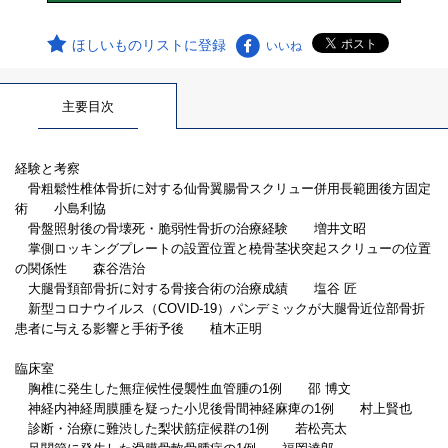
ほしいものリストに登録
いいね
主要目次
経験と考察
骨粗鬆性椎体骨折に対する仙骨翼腸骨スクリュー併用長範囲後方固定
術 小島利協
骨盤照射後の骨壊死・脆弱性骨折の治療経験 増井文昭
掌側ロッキングプレートの設置位置と橈骨茎状突起スクリューの位置
の関係性 森谷浩治
大腿骨頚部骨折に対する骨接合術の治療成績 塩谷 匠
新型コロナウイルス（COVID-19）パンデミックが大腿骨近位部骨折
患者に与える影響と手術予後 植木正明
臨床室
胸椎に発生した無症候性侵襲性血管腫の1例 邵 博文
神経内神経周膜腫を疑った小児後骨間神経麻痺の1例 村上賢也
診断・治療に難渋した梨状筋症候群の1例 若松亮太