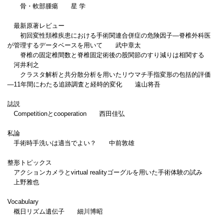
骨・軟部腫瘍 星 学
最新原著レビュー
初回変性頚椎疾患における手術関連合併症の危険因子―脊椎外科医
が管理するデータベースを用いて 武中章太
脊椎の固定椎間数と脊椎固定術後の股関節のすり減りは相関する
河井利之
クラスタ解析と共分散分析を用いたリウマチ手指変形の包括的評価
―11年間にわたる追跡調査と経時的変化 遠山将吾
誌説
Competitionとcooperation 西田佳弘
私論
手術時手洗いは適当でよい？ 中前敦雄
整形トピックス
アクションカメラとvirtual realityゴーグルを用いた手術体験の試み
上野雅也
Vocabulary
概日リズム遺伝子 細川博昭