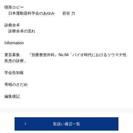
喫茶ロビー
日本運動器科学会のあゆみ 岩谷 力
診療余卓
診療余卓の流れ
Information
要旨募集 『別冊整形外科』No.84「バイオ時代におけるリウマチ性
疾患の診療」
学会告知板
寄稿のさだめ
編集後記
取扱い書店一覧