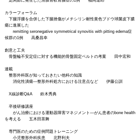
足関節に発生した滑膜骨軟骨腫症の1例 福岡達郎
カラーフォーラム
下腿浮腫を合併した下腿挫傷がメチシリン耐性黄色ブドウ球菌皮下膿
瘍に進展した
remitting seronegative symmetrical synovitis with pitting edema症
候群の1例 高桑昌幸
創意と工夫
骨盤輪不安定症に対する機能的骨盤固定ベルトの考案 田中宏和
連載
整形外科医が知っておきたい他科の知識
消化性潰瘍―整形外科処方における注意点など 伊藤公訓
X線診断Q&A 鈴木秀典
卒後研修講座
がん治療における運動器障害マネジメント―がん患者のbone health
を考える 五木田茶舞
専門医のための症例問題トレーニング
小児整形外科疾患 北野利夫