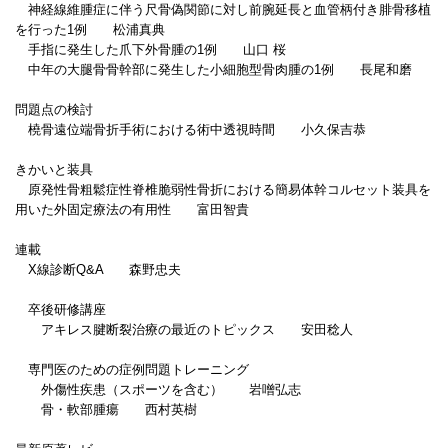
神経線維腫症に伴う尺骨偽関節に対し前腕延長と血管柄付き腓骨移植
を行った1例 松浦真典
手指に発生した爪下外骨腫の1例 山口 桜
中年の大腿骨骨幹部に発生した小細胞型骨肉腫の1例 長尾和磨
問題点の検討
橈骨遠位端骨折手術における術中透視時間 小久保吉恭
きかいと装具
原発性骨粗鬆症性脊椎脆弱性骨折における簡易体幹コルセット装具を
用いた外固定療法の有用性 富田智貴
連載
X線診断Q&A 森野忠夫
卒後研修講座
アキレス腱断裂治療の最近のトピックス 安田稔人
専門医のための症例問題トレーニング
外傷性疾患（スポーツを含む） 岩噌弘志
骨・軟部腫瘍 西村英樹