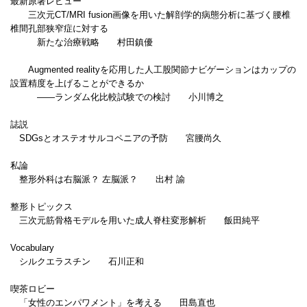
最新原著レビュー
三次元CT/MRI fusion画像を用いた解剖学的病態分析に基づく腰椎
椎間孔部狭窄症に対する
新たな治療戦略 村田鎮優
Augmented realityを応用した人工股関節ナビゲーションはカップの
設置精度を上げることができるか
――ランダム化比較試験での検討 小川博之
誌説
SDGsとオステオサルコペニアの予防 宮腰尚久
私論
整形外科は右脳派？ 左脳派？ 出村 諭
整形トピックス
三次元筋骨格モデルを用いた成人脊柱変形解析 飯田純平
Vocabulary
シルクエラスチン 石川正和
喫茶ロビー
「女性のエンパワメント」を考える 田島直也