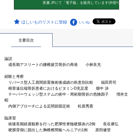
ほしいものリストに登録
いいね
主要目次
論説
成長期アスリートの腰椎疲労骨折の再発 小林良充
経験と考察
リバース型人工肩関節置換術後成績の疾患別比較 福田昇司
橈骨遠位端骨折患者におけるビタミンD充足度 畑中 渉
テーパーウェッジ型ステムの術中・周術期骨折の危険因子 増井文
昭
内側アプローチによる足関節固定術 松原秀憲
臨床室
術後長期経過観察を行った肥厚性脊髄硬膜炎の2例 長谷康弘
硬膜背側に脱出した胸椎椎間板ヘルニアの1例 原田健登