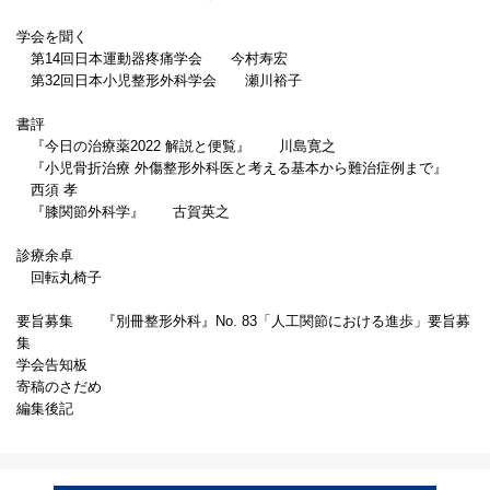
学会を聞く
第14回日本運動器疼痛学会 今村寿宏
第32回日本小児整形外科学会 瀬川裕子
書評
『今日の治療薬2022 解説と便覧』 川島寛之
『小児骨折治療 外傷整形外科医と考える基本から難治症例まで』
西須 孝
『膝関節外科学』 古賀英之
診療余卓
回転丸椅子
要旨募集 『別冊整形外科』No. 83「人工関節における進歩」要旨募
集
学会告知板
寄稿のさだめ
編集後記