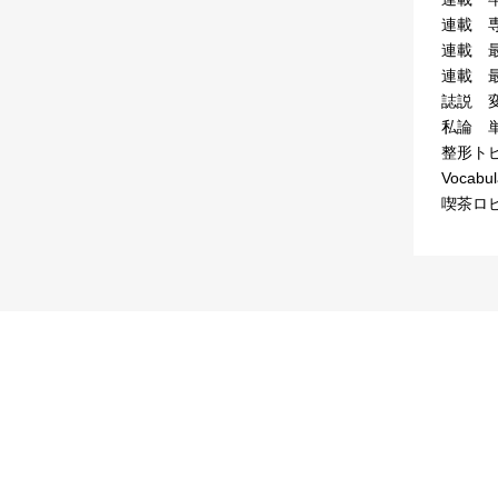
連載 
連載 
連載 
誌説 
私論 
整形ト
Vocab
喫茶ロ