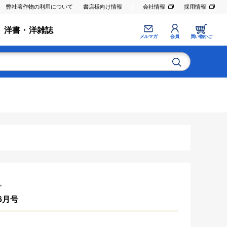
弊社著作物の利用について
書店様向け情報
会社情報
採用情報
洋書・洋雑誌
メルマガ
会員
買い物かご
≫
年6月号