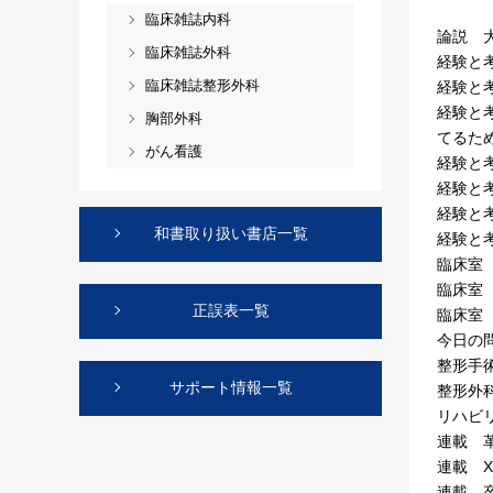
臨床雑誌内科
論説 
臨床雑誌外科
経験と
臨床雑誌整形外科
経験と
経験と
胸部外科
てるた
がん看護
経験と
経験と
経験と
和書取り扱い書店一覧
経験と
臨床室
臨床室
正誤表一覧
臨床室
今日の
整形手術
サポート情報一覧
整形外科新
リハビ
連載 
連載 X
連載 