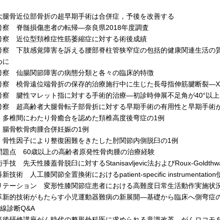
大腿骨近位部骨折の超早期手術は合併症，予後を改善する
考察 脊髄損傷患者の転帰―奈良県2018年度調査
考察 近位型頚椎症性筋萎縮症に対する術後成績
考察 下肢感覚障害を訴える腰部脊柱管狭窄症の包括的健康関連生活の
めに
考察 仙腸関節障害の病態分類と各々の臨床的特徴
考察 橈骨遠位端骨折の保存的治療施行中に生じた長母指伸筋腱断裂―
考察 腱性マレット指に対する手術的治療―初診時伸展不足角が40°以上で
考察 超高齢者大腿骨転子部骨折に対する早期手術の有用性と早期手術
 多椎間にわたり骨癒合を認めた頚椎高度後弯症の1例
 腸骨軟骨肉腫合併妊娠の1例
 骨性因子により整復困難をきたした肘関節内側脱臼の1例
問題点 60歳以上の高齢者原発性骨肉腫の治療経験
手技 先天性膝蓋骨脱臼に対するStanisavljevic法およびRoux-Goldt
技術 人工膝関節全置換術におけるpatient-specific instrument
リテーション 変形性膝関節症患者における高難度日常生活動作実施状
革新的技術がもたらす小児運動器難病の新展開―基礎から臨床へ側弯症
線診断Q&A
卒後研修講座がん時代の整形外科医に求められる意識改革―がんロコモ