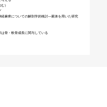
含む）
グ
神経麻痺についての解剖学的検討―屍体を用いた研究
調節は骨・軟骨成長に関与している