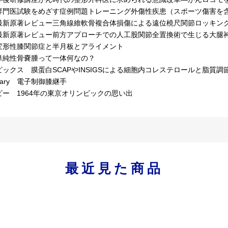
専門医試験をめざす症例問題トレーニング外傷性疾患（スポーツ傷害を
最新原著レビュー三角線維軟骨複合体損傷による遠位橈尺関節ロッキン
最新原著レビュー前方アプローチでの人工股関節全置換術で生じる大腿
変形性膝関節症と半月板とアライメント
単純性骨嚢腫って一体何なの？
ピックス 膜蛋白SCAPやINSIGSによる細胞内コレステロールと脂質
ulary 電子制御膝継手
ビー 1964年の東京オリンピックの思い出
最近見た商品