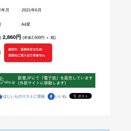
行年月
: 2021年6月
型
: A4変
2,860円
価
(本体2,600円 ＋ 税)
庫
ほしいものリストに登録
いいね