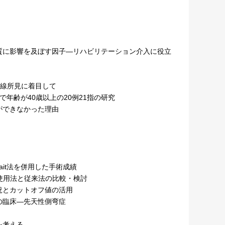
質に影響を及ぼす因子―リハビリテーション介入に役立
X線所見に着目して
年齢が40歳以上の20例21指の研究
ができなかった理由
hwait法を併用した手術成績
ation使用法と従来法の比較・検討
況とカットオフ値の活用
の臨床―先天性側弯症
を考える