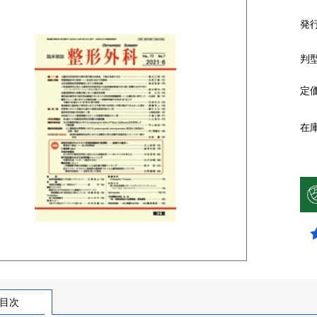
発
判
定
在
目次