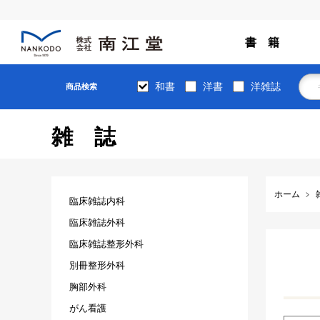
書 籍
和書
洋書
洋雑誌
商品検索
雑誌
ホーム
臨床雑誌内科
臨床雑誌外科
臨床雑誌整形外科
別冊整形外科
胸部外科
がん看護