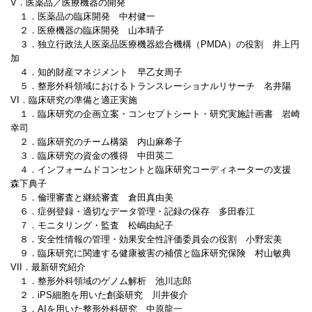
V．医薬品／医療機器の開発
１．医薬品の臨床開発 中村健一
２．医療機器の臨床開発 山本晴子
３．独立行政法人医薬品医療機器総合機構（PMDA）の役割 井上円
加
４．知的財産マネジメント 早乙女周子
５．整形外科領域におけるトランスレーショナルリサーチ 名井陽
VI．臨床研究の準備と適正実施
１．臨床研究の企画立案・コンセプトシート・研究実施計画書 岩崎
幸司
２．臨床研究のチーム構築 内山麻希子
３．臨床研究の資金の獲得 中田英二
４．インフォームドコンセントと臨床研究コーディネーターの支援
森下典子
５．倫理審査と継続審査 倉田真由美
６．症例登録・適切なデータ管理・記録の保存 多田春江
７．モニタリング・監査 松嶋由紀子
８．安全性情報の管理・効果安全性評価委員会の役割 小野宏美
９．臨床研究に関連する健康被害の補償と臨床研究保険 村山敏典
VII．最新研究紹介
１．整形外科領域のゲノム解析 池川志郎
２．iPS細胞を用いた創薬研究 川井俊介
３．AIを用いた整形外科研究 中原龍一