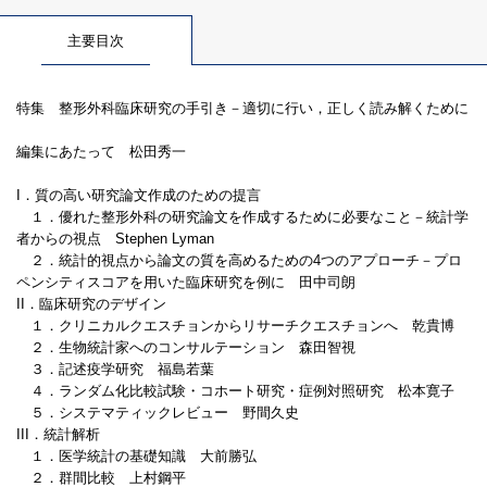
主要目次
特集 整形外科臨床研究の手引き－適切に行い，正しく読み解くために
編集にあたって 松田秀一
I．質の高い研究論文作成のための提言
１．優れた整形外科の研究論文を作成するために必要なこと－統計学
者からの視点 Stephen Lyman
２．統計的視点から論文の質を高めるための4つのアプローチ－プロ
ペンシティスコアを用いた臨床研究を例に 田中司朗
II．臨床研究のデザイン
１．クリニカルクエスチョンからリサーチクエスチョンへ 乾貴博
２．生物統計家へのコンサルテーション 森田智視
３．記述疫学研究 福島若葉
４．ランダム化比較試験・コホート研究・症例対照研究 松本寛子
５．システマティックレビュー 野間久史
III．統計解析
１．医学統計の基礎知識 大前勝弘
２．群間比較 上村鋼平