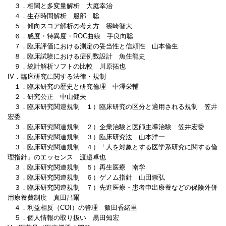
３．相関と多変量解析 大庭幸治
４．生存時間解析 服部 聡
５．傾向スコア解析の考え方 篠崎智大
６．感度・特異度・ROC曲線 手良向聡
７．臨床評価における測定の妥当性と信頼性 山本倫生
８．臨床試験における症例数設計 魚住龍史
９．統計解析ソフトの比較 川原拓也
IV．臨床研究に関する法律・規制
１．臨床研究の歴史と研究倫理 中澤栄輔
２．研究公正 中山健夫
３．臨床研究関連規制 １）臨床研究の区分と適用される規制 笠井
宏委
３．臨床研究関連規制 ２）企業治験と医師主導治験 笠井宏委
３．臨床研究関連規制 ３）臨床研究法 山本洋一
３．臨床研究関連規制 ４）「人を対象とする医学系研究に関する倫
理指針」のエッセンス 渡邉卓也
３．臨床研究関連規制 ５）再生医療 南学
３．臨床研究関連規制 ６）ゲノム指針 山田崇弘
３．臨床研究関連規制 ７）先進医療・患者申出療養などの保険外併
用療養費制度 真田昌爾
４．利益相反（COI）の管理 飯田香緒里
５．個人情報の取り扱い 黒田知宏