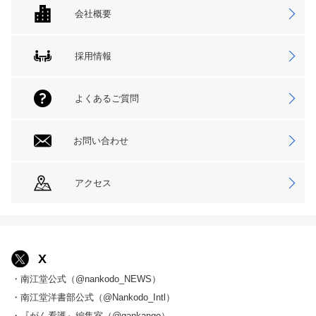
会社概要
採用情報
よくあるご質問
お問い合わせ
アクセス
X
・南江堂公式（@nankodo_NEWS）
・南江堂洋書部公式（@Nankodo_Intl）
・『がん看護』編集室（@gankango）