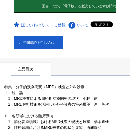
ほしいものリストに登録
いいね
年間購読を申し込む
主要目次
特集 分子的残存病変（MRD）検査と外科診療
Ⅰ．総 論
1．MRD検査による周術期治療開発の現状 小林 信
2．MRD解析技術を活用した外科診療の将来展望 沖 英次
Ⅱ．各領域における臨床動向
1．消化管癌領域におけるMRD検査の現状と展望 橋本直佳
2．肺癌領域におけるMRD検査の現状と展望 唐﨑隆弘