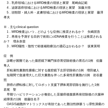
3．乳癌領域におけるMRD検査の現状と展望 尾崎由記範
4．泌尿器癌領域におけるMRD検査の現状と展望 加藤大悟
5．頭頸部・婦人科・皮膚領域におけるMRD検査の現状と展望 藤澤
孝夫
Ⅲ．主なclinical question
1．MRD検査はいつ，どのような症例に推奨されるか？ 矢嶋習吾
2．再発を予測する目的で術前にctDNA検査を行うことは推奨される
か？ 増永奈苗
3．MRD陽性・陰性で術後補助療法の適応はかわるか？ 坂東英明
症 例
診断が困難であった腹腔鏡下幽門保存胃切除術後の胃石の1例 佐藤
隼人
肝粘液性囊胞性腫瘍に対する腹腔鏡下左肝切除術の1例 増田健人
短期間で急速増大した巨大囊胞を伴った多発性肝囊胞の1例 岩谷慶
照
肺癌の膵転移に対してロボット支援下膵体尾部切除を施行した1例
若尾 聖
早期リハビリテーションが奏効した盲腸癌後腹膜再発切除後の大腿神
経障害の1例 後藤佳名子
OASIS細胞外マトリックスが有効であった難治性静脈うっ滞性潰瘍の