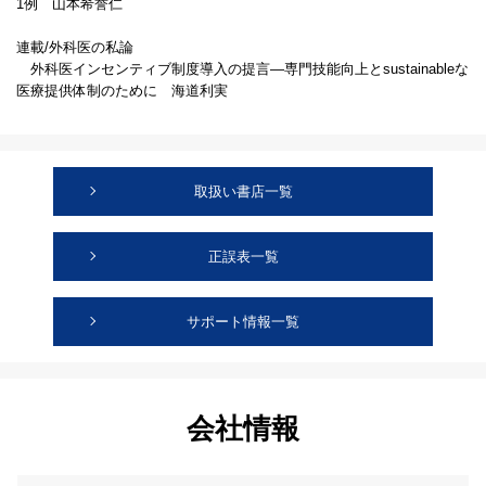
1例 山本希誉仁
連載/外科医の私論
外科医インセンティブ制度導入の提言―専門技能向上とsustainableな
医療提供体制のために 海道利実
取扱い書店一覧
正誤表一覧
サポート情報一覧
会社情報