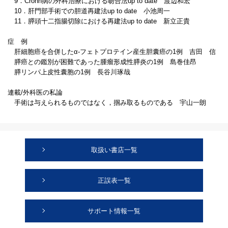
9．Crohn病の外科治療における吻合法up to date 渡辺和宏
10．肝門部手術での胆道再建法up to date 小池周一
11．膵頭十二指腸切除における再建法up to date 新立正貴
症 例
肝細胞癌を合併したα-フェトプロテイン産生胆囊癌の1例 吉田 信
膵癌との鑑別が困難であった腫瘤形成性膵炎の1例 島巻佳昂
膵リンパ上皮性囊胞の1例 長谷川琢哉
連載/外科医の私論
手術は与えられるものではなく，掴み取るものである 宇山一朗
取扱い書店一覧
正誤表一覧
サポート情報一覧