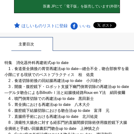
ほしいものリストに登録
いいね
主要目次
特集 消化器外科再建術式up to date
1．食道亜全摘後の胃管再建法up to date―縫合不全，吻合部狭窄を最
小限にする現状でのベストプラクティス 桂 佑貴
2．食道切除術後の回結腸再建法up to date 小川雄介
3．開腹・腹腔鏡下・ロボット支援下幽門側胃切除の再建法up to date
―デルタ吻合によるBillroth-Ⅰ法と結腸後経路Roux-en Y法 絹田俊爾
4．噴門側胃切除での再建法up to date 黒田新士
5．胃全摘における再建法up to date 八木大介
6．腹腔鏡下結腸切除における吻合法up to date 富澤 元
7．直腸癌手術における再建法up to date 北川祐資
8．潰瘍性大腸炎に対する経肛門的直腸間膜切除術併用腹腔鏡下大腸
全摘術と手縫い回腸囊肛門吻合up to date 上神慎之介