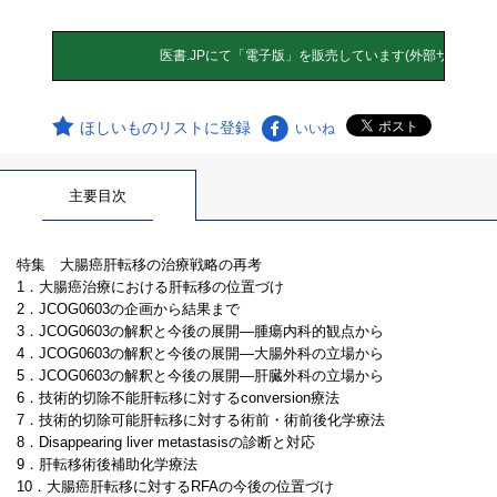
ほしいものリストに登録
いいね
主要目次
特集 大腸癌肝転移の治療戦略の再考
1．大腸癌治療における肝転移の位置づけ
2．JCOG0603の企画から結果まで
3．JCOG0603の解釈と今後の展開―腫瘍内科的観点から
4．JCOG0603の解釈と今後の展開―大腸外科の立場から
5．JCOG0603の解釈と今後の展開―肝臓外科の立場から
6．技術的切除不能肝転移に対するconversion療法
7．技術的切除可能肝転移に対する術前・術前後化学療法
8．Disappearing liver metastasisの診断と対応
9．肝転移術後補助化学療法
10．大腸癌肝転移に対するRFAの今後の位置づけ