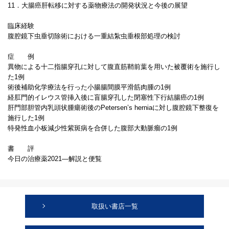
11．大腸癌肝転移に対する薬物療法の開発状況と今後の展望
臨床経験
腹腔鏡下虫垂切除術における一重結紮虫垂根部処理の検討
症 例
異物による十二指腸穿孔に対して腹直筋鞘前葉を用いた被覆術を施行し
た1例
術後補助化学療法を行った小腸腸間膜平滑筋肉腫の1例
経肛門的イレウス管挿入後に盲腸穿孔した閉塞性下行結腸癌の1例
肝門部胆管内乳頭状腫瘍術後のPetersen’s herniaに対し腹腔鏡下整復を
施行した1例
特発性血小板減少性紫斑病を合併した腹部大動脈瘤の1例
書 評
今日の治療薬2021―解説と便覧
取扱い書店一覧