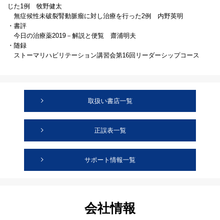
じた1例 牧野健太
無症候性未破裂腎動脈瘤に対し治療を行った2例 内野英明
・書評
今日の治療薬2019－解説と便覧 齋浦明夫
・随録
ストーマリハビリテーション講習会第16回リーダーシップコース
取扱い書店一覧
正誤表一覧
サポート情報一覧
会社情報