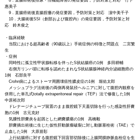
8．直腸癌術後排尿・性機能障害の発症要因，予防対策と対応 竹下
惠美子
9．直腸癌術後直腸腟瘻の発症要因，予防対策と対応 濵中美千子
10．大腸術後SSI（創部および腹腔内）の発症要因，予防対策と対
応 鈴木俊之
・臨床経験
当院における超高齢者（90歳以上）手術症例の特徴と問題点 二宮繁
生
・症例
同時性に孤立性甲状腺転移を伴ったS状結腸癌の1例 多田耕輔
右側方リンパ節に転移を認めたまれなS状結腸腺神経内分泌細胞癌の
1例 石部良平
Crohn病によるストーマ周囲壊疽性膿皮症の1例 堀佑太郎
メッシュプラグ法術後の両側再発鼠径ヘルニアに対して腹腔内観察を
併用した単孔式totally extraperitoneal repair（TEP）法で修復した1例
中原裕次郎
ドレナージチューブ留置のまま腹腔鏡下天蓋切除を行った感染性肝嚢
胞の1例 古元克好
気腫性胆嚢炎を起因とした網嚢膿瘍の1例 高橋毅
胆嚢摘出術後に生じた仮性肝動脈瘤破裂に対し動脈塞栓術（TAE）で
止血した1例 大原規彰
上行結腸癌に対する腹腔鏡下回盲部切除後に上腸間膜静脈血栓症を生