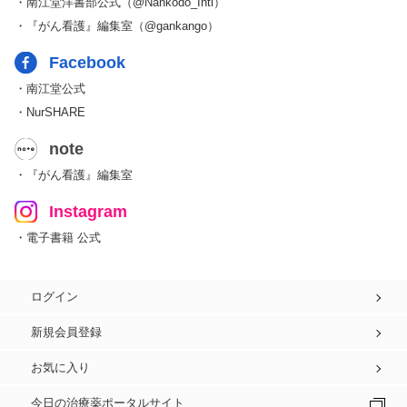
・南江堂洋書部公式（@Nankodo_Intl）
・『がん看護』編集室（@gankango）
Facebook
・南江堂公式
・NurSHARE
note
・『がん看護』編集室
Instagram
・電子書籍 公式
ログイン
新規会員登録
お気に入り
今日の治療薬ポータルサイト