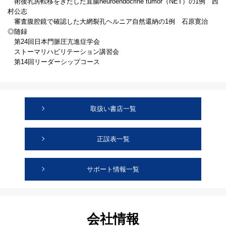
術後乳房転移をきたした直腸neuroendocrine tumor（NET）の1例 西
村公志
審査腹腔鏡で確認した大網裂孔ヘルニア自然還納の1例 石原寛治
◎随録
第24回日本門脈圧亢進症学会
ストーマリハビリテーション講習会
第14回リーダーシップコース
取扱い書店一覧
正誤表一覧
サポート情報一覧
会社情報