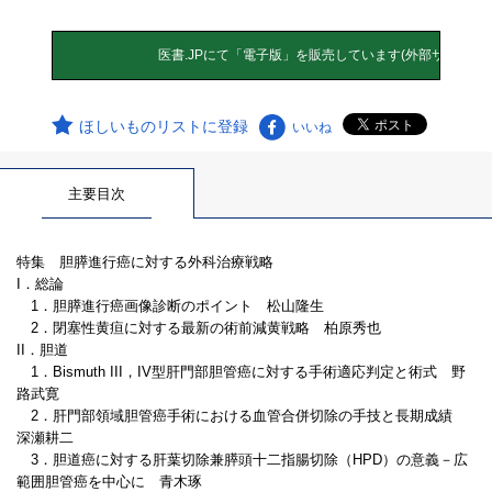
ほしいものリストに登録
いいね
主要目次
特集 胆膵進行癌に対する外科治療戦略
I．総論
1．胆膵進行癌画像診断のポイント 松山隆生
2．閉塞性黄疸に対する最新の術前減黄戦略 柏原秀也
II．胆道
1．Bismuth III，IV型肝門部胆管癌に対する手術適応判定と術式 野
路武寛
2．肝門部領域胆管癌手術における血管合併切除の手技と長期成績
深瀬耕二
3．胆道癌に対する肝葉切除兼膵頭十二指腸切除（HPD）の意義－広
範囲胆管癌を中心に 青木琢