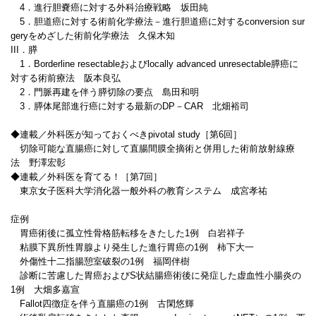
4．進行胆嚢癌に対する外科治療戦略 坂田純
5．胆道癌に対する術前化学療法－進行胆道癌に対するconversion sur
geryをめざした術前化学療法 久保木知
III．膵
1．Borderline resectableおよびlocally advanced unresectable膵癌に
対する術前療法 阪本良弘
2．門脈再建を伴う膵切除の要点 島田和明
3．膵体尾部進行癌に対する最新のDP－CAR 北畑裕司
◆連載／外科医が知っておくべきpivotal study［第6回］
切除可能な直腸癌に対して直腸間膜全摘術と併用した術前放射線療
法 野澤宏彰
◆連載／外科医を育てる！［第7回］
東京女子医科大学消化器一般外科の教育システム 成宮孝祐
症例
胃癌術後に孤立性骨格筋転移をきたした1例 白岩祥子
粘膜下異所性胃腺より発生した進行胃癌の1例 柿下大一
外傷性十二指腸憩室破裂の1例 福岡伴樹
診断に苦慮した胃癌およびS状結腸癌術後に発症した虚血性小腸炎の
1例 大畑多嘉宣
Fallot四徴症を伴う直腸癌の1例 古閑悠輝