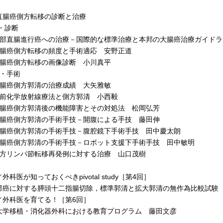
直腸癌側方転移の診断と治療
・診断
部直腸進行癌への治療－国際的な標準治療と本邦の大腸癌治療ガイドラ
腸癌側方転移の頻度と手術適応 安野正道
腸癌側方転移の画像診断 小川真平
療・手術
腸癌側方郭清の治療成績 大矢雅敏
前化学放射線療法と側方郭清 小西毅
腸癌側方郭清後の機能障害とその対処法 松岡弘芳
腸癌側方郭清の手術手技－開腹による手技 藤田伸
腸癌側方郭清の手術手技－腹腔鏡下手術手技 田中慶太朗
腸癌側方郭清の手術手技－ロボット支援下手術手技 田中敏明
方リンパ節転移再発例に対する治療 山口茂樹
外科医が知っておくべきpivotal study［第4回］
癌に対する膵頭十二指腸切除，標準郭清と拡大郭清の無作為比較試験
／外科医を育てる！［第6回］
学移植・消化器外科における教育プログラム 藤田文彦