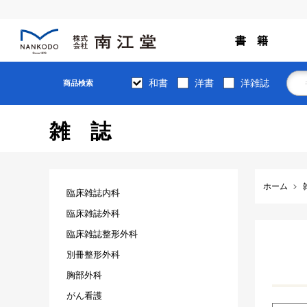
書 籍
和書
洋書
洋雑誌
商品検索
雑誌
ホーム
臨床雑誌内科
臨床雑誌外科
臨床雑誌整形外科
別冊整形外科
胸部外科
がん看護