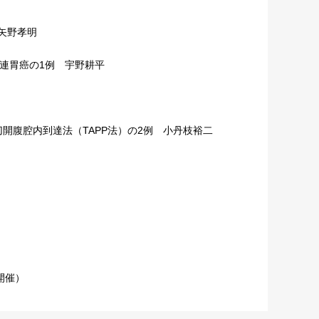
矢野孝明
関連胃癌の1例 宇野耕平
開腹腔内到達法（TAPP法）の2例 小丹枝裕二
京開催）