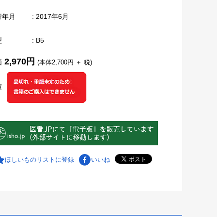
行年月
: 2017年6月
型
: B5
2,970円
価
(本体2,700円 ＋ 税)
庫
ほしいものリストに登録
いいね