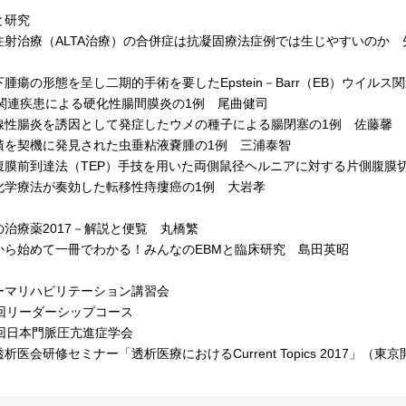
と研究
射治療（ALTA治療）の合併症は抗凝固療法症例では生じやすいのか 
瘍の形態を呈し二期的手術を要したEpstein－Barr（EB）ウイルス
4関連疾患による硬化性腸間膜炎の1例 尾曲健司
性腸炎を誘因として発症したウメの種子による腸閉塞の1例 佐藤馨
を契機に発見された虫垂粘液嚢腫の1例 三浦泰智
膜前到達法（TEP）手技を用いた両側鼠径ヘルニアに対する片側腹膜切
学療法が奏効した転移性痔瘻癌の1例 大岩孝
治療薬2017－解説と便覧 丸橋繁
ら始めて一冊でわかる！みんなのEBMと臨床研究 島田英昭
マリハビリテーション講習会
回リーダーシップコース
回日本門脈圧亢進症学会
医会研修セミナー「透析医療におけるCurrent Topics 2017」（東