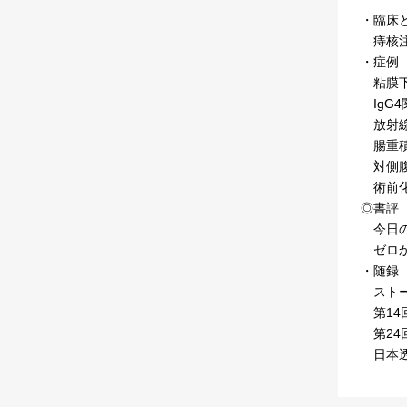
・臨床
痔核注
・症例
粘膜下腫
IgG
放射線
腸重積
対側腹
術前化
◎書評
今日の
ゼロか
・随録
ストー
第14
第24
日本透析