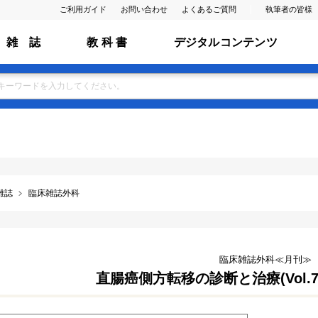
ご利用ガイド
お問い合わせ
よくあるご質問
執筆者の皆様
雑 誌
教 科 書
デジタルコンテンツ
雑誌
臨床雑誌外科
臨床雑誌外科≪月刊≫
直腸癌側方転移の診断と治療(Vol.79 