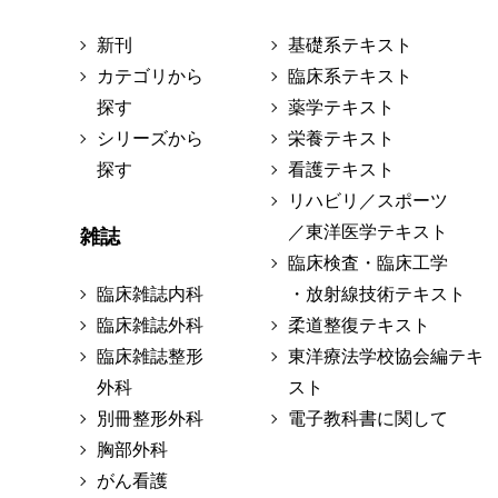
新刊
基礎系テキスト
カテゴリから
臨床系テキスト
探す
薬学テキスト
シリーズから
栄養テキスト
探す
看護テキスト
リハビリ／スポーツ
／東洋医学テキスト
雑誌
臨床検査・臨床工学
臨床雑誌内科
・放射線技術テキスト
臨床雑誌外科
柔道整復テキスト
臨床雑誌整形
東洋療法学校協会編テキ
外科
スト
別冊整形外科
電子教科書に関して
胸部外科
がん看護