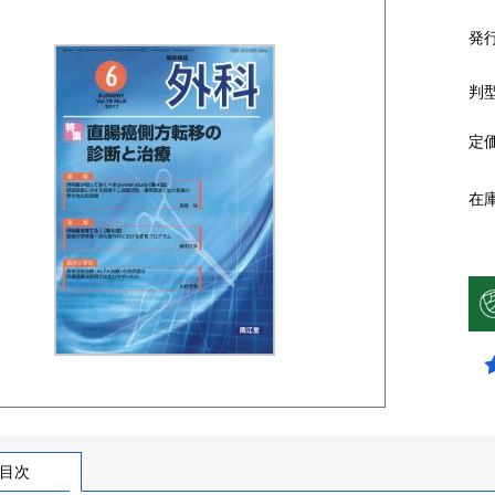
発
判
定
在
目次