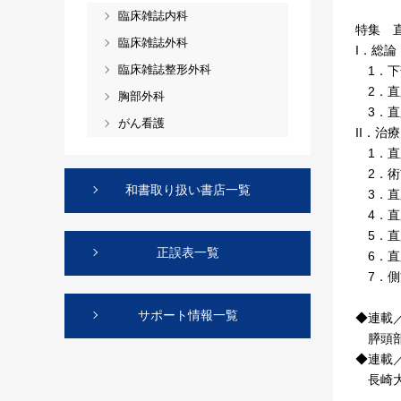
臨床雑誌内科
特集 
臨床雑誌外科
I．総論
臨床雑誌整形外科
1．下
2．直
胸部外科
3．直
がん看護
II．治
1．直
2．術
和書取り扱い書店一覧
3．直
4．直
5．直
正誤表一覧
6．直
7．側
サポート情報一覧
◆連載／
膵頭部
◆連載
長崎大