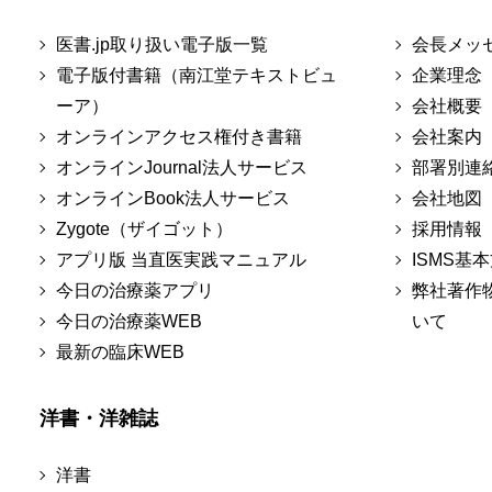
医書.jp取り扱い電子版一覧
会長メッ
電子版付書籍（南江堂テキストビュ
企業理念
ーア）
会社概要
オンラインアクセス権付き書籍
会社案内
オンラインJournal法人サービス
部署別連
オンラインBook法人サービス
会社地図
Zygote（ザイゴット）
採用情報
アプリ版 当直医実践マニュアル
ISMS基
今日の治療薬アプリ
弊社著作
今日の治療薬WEB
いて
最新の臨床WEB
洋書・洋雑誌
洋書