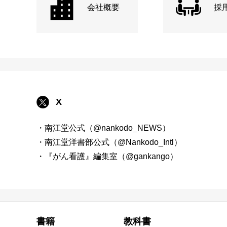
会社概要
採
X
・南江堂公式（@nankodo_NEWS）
・南江堂洋書部公式（@Nankodo_Intl）
・『がん看護』編集室（@gankango）
書籍
教科書