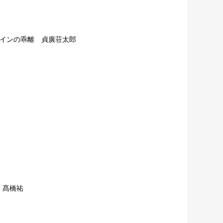
インの乖離 貞廣荘太郎
 髙橋祐