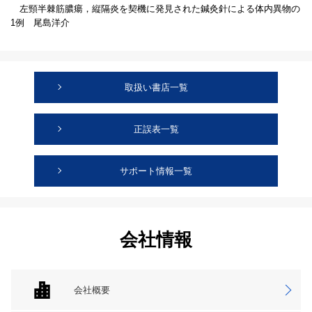
左頸半棘筋膿瘍，縦隔炎を契機に発見された鍼灸針による体内異物の
1例 尾島洋介
取扱い書店一覧
正誤表一覧
サポート情報一覧
会社情報
会社概要