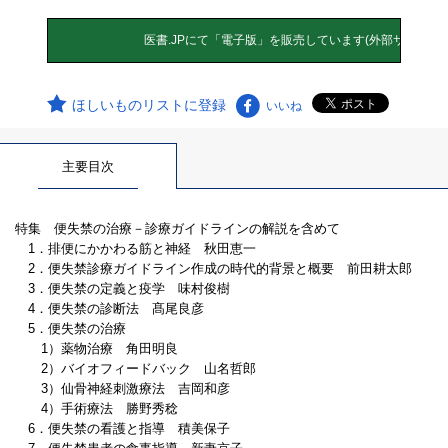
ほしいものリストに登録
いいね
主要目次
特集 便失禁の治療－診療ガイドラインの解説を含めて
1．排便にかかわる筋と神経 秋田恵一
2．便失禁診療ガイドライン作成の時代的背景と概要 前田耕太郎
3．便失禁の定義と疫学 味村俊樹
4．便失禁の診断法 髙尾良彦
5．便失禁の治療
1）薬物治療 角田明良
2）バイオフィードバック 山名哲郎
3）仙骨神経刺激療法 吉岡和彦
4）手術療法 勝野秀稔
6．便失禁の看護と指導 積美保子