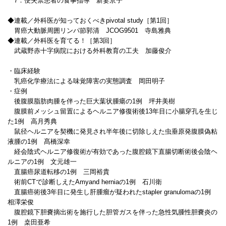
7．便失禁患者の食事指導 新妻京子
◆連載／外科医が知っておくべきpivotal study［第1回］
胃癌大動脈周囲リンパ節郭清 JCOG9501 寺島雅典
◆連載／外科医を育てる！［第3回］
武蔵野赤十字病院における外科教育の工夫 加藤俊介
・臨床経験
乳癌化学療法による味覚障害の実態調査 岡田明子
・症例
後腹膜脂肪肉腫を伴った巨大葉状腫瘍の1例 坪井美樹
腹膜前メッシュ留置によるヘルニア修復術後13年目に小腸穿孔を生じ
た1例 高月秀典
鼠径ヘルニアを契機に発見され半年後に切除しえた虫垂原発腹膜偽粘
液腫の1例 髙橋深幸
経会陰式ヘルニア修復術が有効であった腹腔鏡下直腸切断術後会陰ヘ
ルニアの1例 文元雄一
直腸癌尿道転移の1例 三岡裕貴
術前CTで診断しえたAmyand herniaの1例 石川衛
直腸癌術後3年目に発生し肝腫瘤が疑われたstapler granulomaの1例
相澤栄俊
腹腔鏡下胆嚢摘出術を施行した胆管ガスを伴った急性気腫性胆嚢炎の
1例 桒田亜希