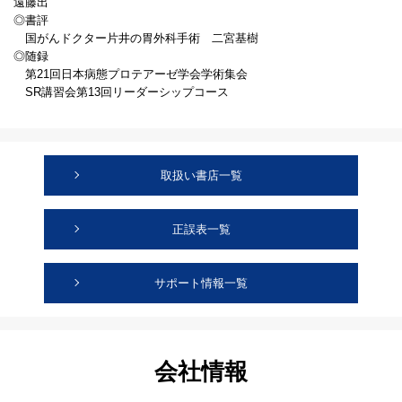
遠藤出
◎書評
国がんドクター片井の胃外科手術 二宮基樹
◎随録
第21回日本病態プロテアーゼ学会学術集会
SR講習会第13回リーダーシップコース
取扱い書店一覧
正誤表一覧
サポート情報一覧
会社情報