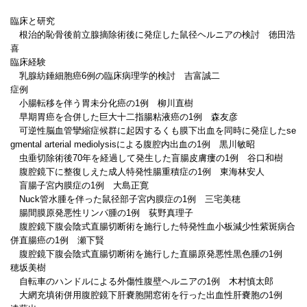
臨床と研究
根治的恥骨後前立腺摘除術後に発症した鼠径ヘルニアの検討 徳田浩
喜
臨床経験
乳腺紡錘細胞癌6例の臨床病理学的検討 吉富誠二
症例
小腸転移を伴う胃未分化癌の1例 柳川直樹
早期胃癌を合併した巨大十二指腸粘液癌の1例 森友彦
可逆性脳血管攣縮症候群に起因するくも膜下出血を同時に発症したse
gmental arterial mediolysisによる腹腔内出血の1例 黒川敏昭
虫垂切除術後70年を経過して発生した盲腸皮膚瘻の1例 谷口和樹
腹腔鏡下に整復しえた成人特発性腸重積症の1例 東海林安人
盲腸子宮内膜症の1例 大島正寛
Nuck管水腫を伴った鼠径部子宮内膜症の1例 三宅美穂
腸間膜原発悪性リンパ腫の1例 荻野真理子
腹腔鏡下腹会陰式直腸切断術を施行した特発性血小板減少性紫斑病合
併直腸癌の1例 瀬下賢
腹腔鏡下腹会陰式直腸切断術を施行した直腸原発悪性黒色腫の1例
穂坂美樹
自転車のハンドルによる外傷性腹壁ヘルニアの1例 木村慎太郎
大網充填術併用腹腔鏡下肝嚢胞開窓術を行った出血性肝嚢胞の1例