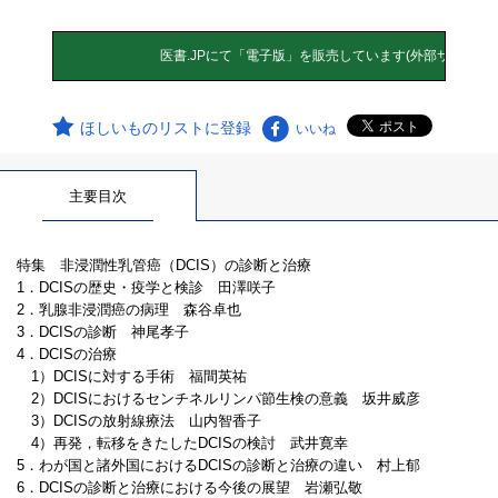
ほしいものリストに登録
いいね
主要目次
特集 非浸潤性乳管癌（DCIS）の診断と治療
1．DCISの歴史・疫学と検診 田澤咲子
2．乳腺非浸潤癌の病理 森谷卓也
3．DCISの診断 神尾孝子
4．DCISの治療
1）DCISに対する手術 福間英祐
2）DCISにおけるセンチネルリンパ節生検の意義 坂井威彦
3）DCISの放射線療法 山内智香子
4）再発，転移をきたしたDCISの検討 武井寛幸
5．わが国と諸外国におけるDCISの診断と治療の違い 村上郁
6．DCISの診断と治療における今後の展望 岩瀬弘敬