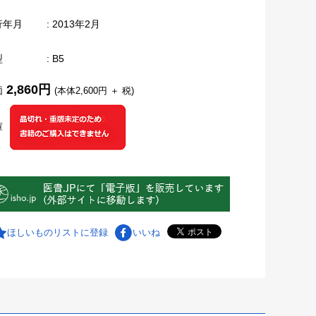
行年月
: 2013年2月
型
: B5
2,860円
価
(本体2,600円 ＋ 税)
庫
ほしいものリストに登録
いいね