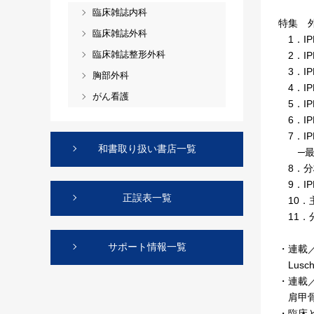
臨床雑誌内科
特集 
臨床雑誌外科
1．I
臨床雑誌整形外科
2．I
3．I
胸部外科
4．I
がん看護
5．I
6．I
7．I
和書取り扱い書店一覧
─最近の
8．分
9．I
正誤表一覧
10．
11．
サポート情報一覧
・連載
Lusc
・連載
肩甲骨
・臨床