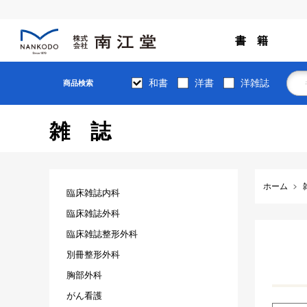
書 籍
和書
洋書
洋雑誌
商品検索
雑誌
ホーム
臨床雑誌内科
臨床雑誌外科
臨床雑誌整形外科
別冊整形外科
胸部外科
がん看護