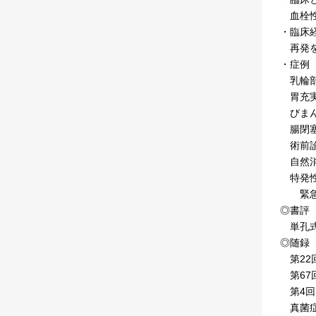
血栓性
・臨床
再発を
・症例
乳輪部に
胃充実
びまん
腸閉塞
術前診
自然消
特発性
緊急手
◎書評
単孔式
◎随録
第22
第67
第4回
真菌症