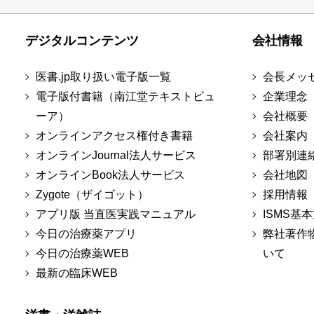
デジタルコンテンツ
会社情報
医書.jp取り扱い電子版一覧
会長メッ
電子版付書籍（南江堂テキストビュ
企業理念
ーア）
会社概要
オンラインアクセス権付き書籍
会社案内
オンラインJournal法人サービス
部署別連
オンラインBook法人サービス
会社地図
Zygote（ザイゴット）
採用情報
アプリ版 当直医実践マニュアル
ISMS基
今日の治療薬アプリ
弊社著作
今日の治療薬WEB
いて
最新の臨床WEB