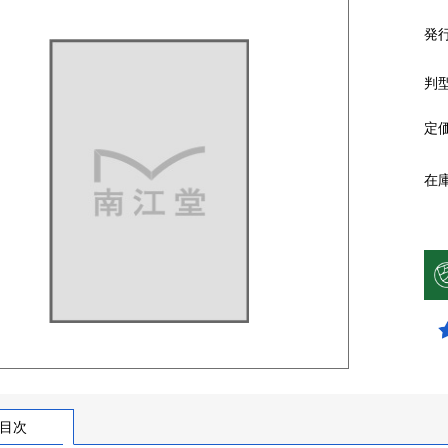
発
判
定
在
目次