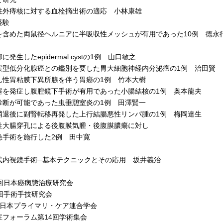
外痔核に対する血栓摘出術の適応 小林康雄
経験
含めた両鼠径ヘルニアに半吸収性メッシュが有用であった10例 徳永
発生したepidermal cystの1例 山口敏之
型低分化腺癌との鑑別を要した胃大細胞神経内分泌癌の1例 治田賢
性胃粘膜下異所腺を伴う胃癌の1例 竹本大樹
を発症し腹腔鏡下手術が有用であった小腸結核の1例 奥本龍夫
断が可能であった虫垂憩室炎の1例 田澤賢一
退後に副腎転移再発した上行結腸悪性リンパ腫の1例 梅岡達生
大腸穿孔による後腹膜気腫・後腹膜膿瘍に対し
術を施行した2例 田中寛
内視鏡手術─基本テクニックとその応用 坂井義治
回日本癌病態治療研究会
回手術手技研究会
日本プライマリ・ケア連合学会
フォーラム第14回学術集会