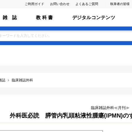
ご利用ガイド
お問い合わせ
よくあるご質問
執筆者の皆様
雑 誌
教 科 書
デジタルコンテンツ
雑誌
臨床雑誌外科
臨床雑誌外科≪月刊≫
外科医必読 膵管内乳頭粘液性腫瘍(IPMN)のすべて(