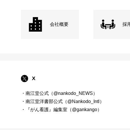
会社概要
採
X
・南江堂公式（@nankodo_NEWS）
・南江堂洋書部公式（@Nankodo_Intl）
・『がん看護』編集室（@gankango）