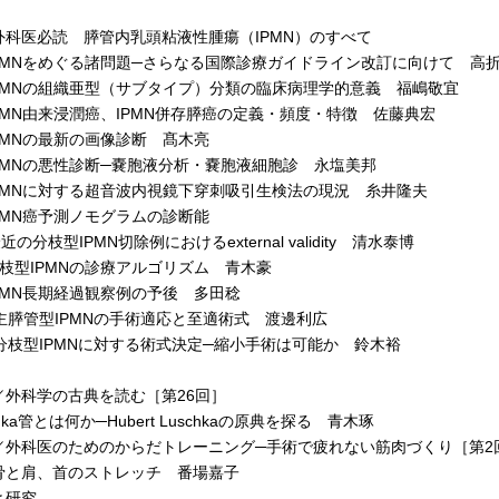
外科医必読 膵管内乳頭粘液性腫瘍（IPMN）のすべて
PMNをめぐる諸問題─さらなる国際診療ガイドライン改訂に向けて 高
PMNの組織亜型（サブタイプ）分類の臨床病理学的意義 福嶋敬宜
PMN由来浸潤癌、IPMN併存膵癌の定義・頻度・特徴 佐藤典宏
PMNの最新の画像診断 髙木亮
PMNの悪性診断─嚢胞液分析・嚢胞液細胞診 永塩美邦
PMNに対する超音波内視鏡下穿刺吸引生検法の現況 糸井隆夫
PMN癌予測ノモグラムの診断能
分枝型IPMN切除例におけるexternal validity 清水泰博
枝型IPMNの診療アルゴリズム 青木豪
PMN長期経過観察例の予後 多田稔
主膵管型IPMNの手術適応と至適術式 渡邊利広
分枝型IPMNに対する術式決定─縮小手術は可能か 鈴木裕
／外科学の古典を読む［第26回］
hka管とは何か─Hubert Luschkaの原典を探る 青木琢
／外科医のためのからだトレーニング─手術で疲れない筋肉づくり［第2
と肩、首のストレッチ 番場嘉子
と研究