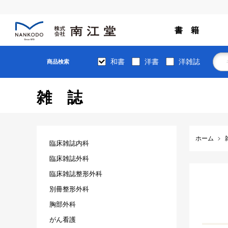
書 籍
和書
洋書
洋雑誌
商品検索
雑誌
ホーム
臨床雑誌内科
臨床雑誌外科
臨床雑誌整形外科
別冊整形外科
胸部外科
がん看護