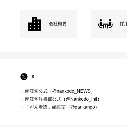
会社概要
採
X
・南江堂公式（@nankodo_NEWS）
・南江堂洋書部公式（@Nankodo_Intl）
・『がん看護』編集室（@gankango）