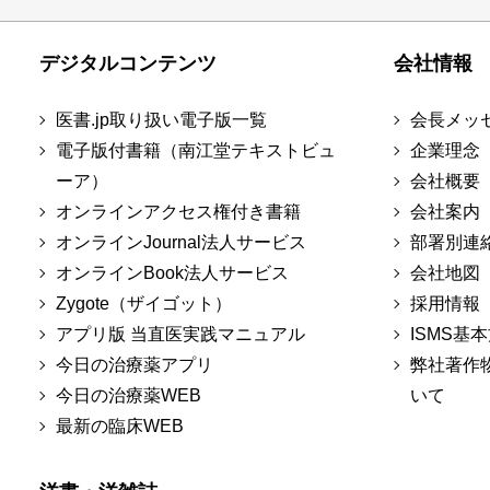
デジタルコンテンツ
会社情報
医書.jp取り扱い電子版一覧
会長メッ
電子版付書籍（南江堂テキストビュ
企業理念
ーア）
会社概要
オンラインアクセス権付き書籍
会社案内
オンラインJournal法人サービス
部署別連
オンラインBook法人サービス
会社地図
Zygote（ザイゴット）
採用情報
アプリ版 当直医実践マニュアル
ISMS基
今日の治療薬アプリ
弊社著作
今日の治療薬WEB
いて
最新の臨床WEB