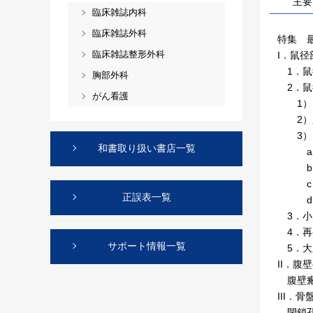
主要
臨床雑誌内科
臨床雑誌外科
特集 
臨床雑誌整形外科
I．鼠
1．鼠
胸部外科
2．鼠
がん看護
1）M
2）腹
3）メ
和書取り扱い書店一覧
a）吸収
b）Me
c）K
正誤表一覧
d）Bil
3．小
4．再
サポート情報一覧
5．大
II．腹
腹壁瘢
III．
閉鎖孔