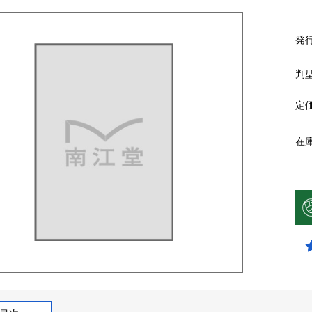
発
判
定
在