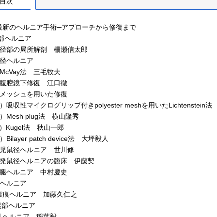
目次
最新のヘルニア手術─アプローチから修復まで
径部ヘルニア
径部の局所解剖 柵瀬信太郎
径ヘルニア
cVay法 三毛牧夫
腔鏡下修復 江口徹
ッシュを用いた修復
性マイクログリップ付きpolyester meshを用いたLichtenstein
sh plug法 横山隆秀
ugel法 秋山一郎
ayer patch device法 大坪毅人
児鼠径ヘルニア 世川修
発鼠径ヘルニアの臨床 伊藤契
腿ヘルニア 中村慶史
壁ヘルニア
痕ヘルニア 加藤久仁之
骨盤部ヘルニア
ヘルニア 稲葉毅