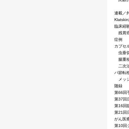
連載／
Klat
臨床経
残胃癌
症例
カプセル内
虫垂切
腸重積
二次治療
パ節転
メッシ
随録
第66
第37
第16
第21
がん医
第10