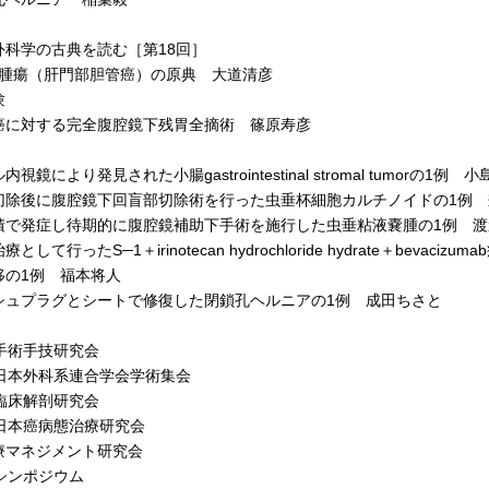
外科学の古典を読む［第18回］
skin腫瘍（肝門部胆管癌）の原典 大道清彦
験
に対する完全腹腔鏡下残胃全摘術 篠原寿彦
視鏡により発見された小腸gastrointestinal stromal tumorの1例 
除後に腹腔鏡下回盲部切除術を行った虫垂杯細胞カルチノイドの1例 
で発症し待期的に腹腔鏡補助下手術を施行した虫垂粘液嚢腫の1例 渡
として行ったS─1＋irinotecan hydrochloride hydrate＋b
移の1例 福本将人
ュプラグとシートで修復した閉鎖孔ヘルニアの1例 成田ちさと
回手術手技研究会
回日本外科系連合学会学術集会
回臨床解剖研究会
回日本癌病態治療研究会
療マネジメント研究会
回シンポジウム