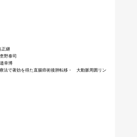
小島正継
杢野泰司
邉幸博
evacizumab療法で著効を得た直腸癌術後肺転移・ 大動脈周囲リン