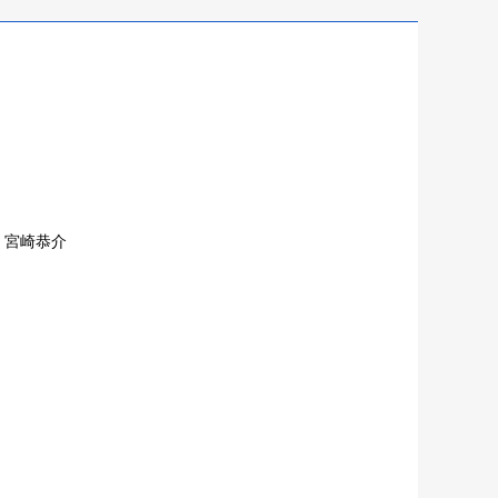
法 宮崎恭介