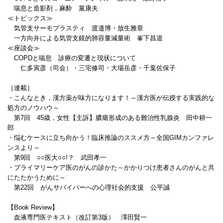
喘息と造影剤，麻酔 黨康夫
≪トピックス≫
気管支サーモプラスティ 渡邉博・放生雅章
一方向弁による気管支鏡的肺容量減量術 峯下昌道
≪座談会≫
COPDと喘息 診療の変遷と現状について
仁多寅彦（司会）・三宅修司・大場岳彦・千葉佐保子
［連載］
・こんなとき，漢方薬が味方になります！～漢方医が伝授する実践的な
処方のノウハウ～
第7回 45歳，女性【主訴】膿瘍形成のある難治性乳腺炎 田中耕一
郎
・悩むケースに立ち向かう！臨床推論のススメ方～全国GIMカンファレ
ンスより～
第9回 ○○医大○○!？ 武田孝一
・プライマリーケア医のがんの診かた～かかりつけ患者さんのがんと共
にたたかうために～
第22回 がんサバイバーへの心理社会的支援 公平誠
【Book Review】
血液専門医テキスト（改訂第3版） 澤田賢一