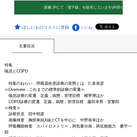
ほしいものリストに登録
いいね
主要目次
特集
喘息とCOPD
特集のねらい 呼吸器疾患診療の実態とは 仁多寅彦
≪Overview：これまでの標準的診療の変遷≫
喘息診療の変遷 定義，病態，管理目標 權寧博ほか
COPD診療の変遷 定義，病態，管理目標 藤田幸男・室繁郎
≪検査≫
診察所見 田中明彦
画像検査 胸部単純X線とCTを中心に 中野恭幸ほか
呼吸機能検査 スパイロメトリー，肺気量分画，肺拡散能力 桑平一
郎