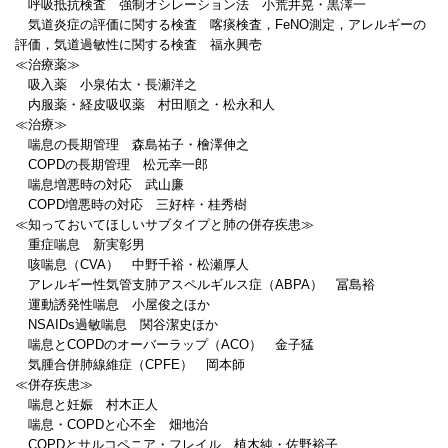
呼吸抵抗検査 強制オシレーション法 小荒井晃・黒澤一
気道炎症の評価に関する検査 喀痰検査，FeNO測定，アレルギーの
評価，気道過敏性に関する検査 福永興壱
≪治療薬≫
吸入薬 小泉佑太・長瀬洋之
内服薬・経皮吸収薬 村田順之・松永和人
≪治療≫
喘息の長期管理 森島祐子・檜澤伸之
COPDの長期管理 松元幸一郎
喘息増悪時の対応 武山廉
COPD増悪時の対応 三好梓・桂秀樹
≪知っておいてほしいサブタイプと肺の併存疾患≫
重症喘息 新実彰男
咳喘息（CVA） 中野千裕・松瀬厚人
アレルギー性気管支肺アスペルギルス症（ABPA） 冨島裕
運動誘発性喘息 小屋俊之ほか
NSAIDs過敏喘息 関谷潔史ほか
喘息とCOPDのオーバーラップ（ACO） 金子猛
気腫合併肺線維症（CPFE） 岡本師
≪併存疾患≫
喘息と妊娠 村木正人
喘息・COPDと心不全 畑地治
COPDとサルコペニア・フレイル 植木純・佐野裕子