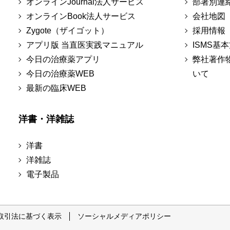
オンラインJournal法人サービス
部署別連
オンラインBook法人サービス
会社地図
Zygote（ザイゴット）
採用情報
アプリ版 当直医実践マニュアル
ISMS基
今日の治療薬アプリ
弊社著作
今日の治療薬WEB
いて
最新の臨床WEB
洋書・洋雑誌
洋書
洋雑誌
電子製品
取引法に基づく表示
ソーシャルメディアポリシー