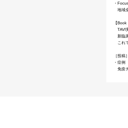
・Focus
地域全
【Book 
TAV
新臨床
これで
［投稿
・症例
免疫チ