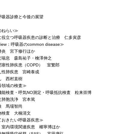
呼吸器診療と今後の展望
のねらい≫
役立つ呼吸器疾患の診断と治療 仁多寅彦
view：呼吸器のcommon disease≫
炎 宮下修行ほか
喘息 森島祐子・檜澤伸之
塞性肺疾患（COPD） 室繁郎
性肺疾患 宮崎泰成
 西村直樹
器領域の検査≫
能検査・呼気NO測定・呼吸抵抗検査 粒来崇博
肺胞洗浄 宮本篤
 馬場智尚
検査 大楠清文
ておきたい呼吸器疾患≫
室内環境関連疾患 權寧博ほか
無呼吸症候群（SAS） 富田康弘