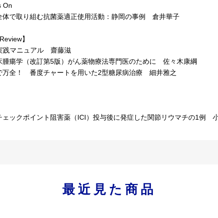
 On
体で取り組む抗菌薬適正使用活動：静岡の事例 倉井華子
Review】
I実践マニュアル 齋藤滋
腫瘍学（改訂第5版）がん薬物療法専門医のために 佐々木康綱
万全！ 番度チャートを用いた2型糖尿病治療 細井雅之
］
ェックポイント阻害薬（ICI）投与後に発症した関節リウマチの1例 
最近見た商品