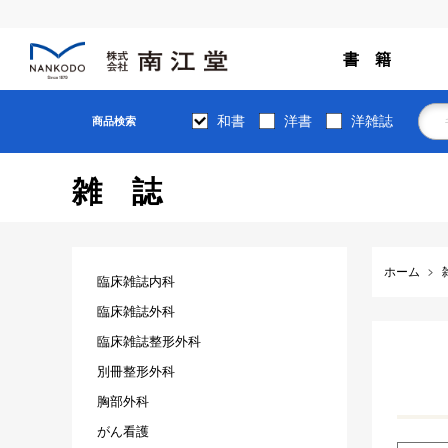
書 籍
和書
洋書
洋雑誌
商品検索
雑誌
ホーム
臨床雑誌内科
臨床雑誌外科
臨床雑誌整形外科
別冊整形外科
胸部外科
がん看護