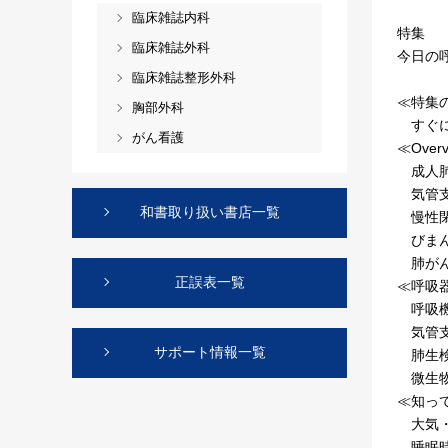
臨床雑誌内科
特集
臨床雑誌外科
今日の
臨床雑誌整形外科
≪特集
胸部外科
すぐに
がん看護
≪Over
成人肺
気管支
和書取り扱い書店一覧
慢性閉
びまん
肺がん
正誤表一覧
≪呼吸
呼吸機
気管支
サポート情報一覧
肺生検
微生物
≪知っ
大気・
睡眠時