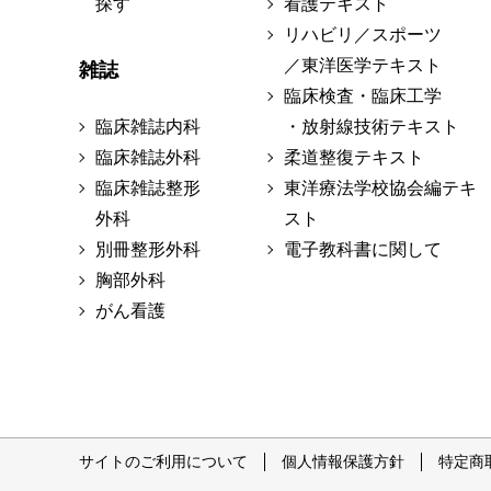
探す
看護テキスト
リハビリ／スポーツ
／東洋医学テキスト
雑誌
臨床検査・臨床工学
臨床雑誌内科
・放射線技術テキスト
臨床雑誌外科
柔道整復テキスト
臨床雑誌整形
東洋療法学校協会編テキ
外科
スト
別冊整形外科
電子教科書に関して
胸部外科
がん看護
サイトのご利用について
個人情報保護方針
特定商