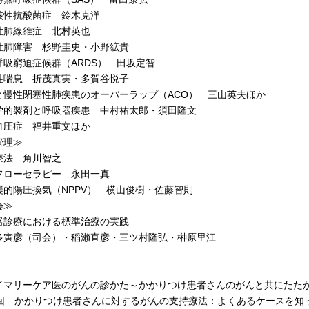
性抗酸菌症 鈴木克洋
肺線維症 北村英也
肺障害 杉野圭史・小野絋貴
吸窮迫症候群（ARDS） 田坂定智
喘息 折茂真実・多賀谷悦子
慢性閉塞性肺疾患のオーバーラップ（ACO） 三山英夫ほか
的製剤と呼吸器疾患 中村祐太郎・須田隆文
圧症 福井重文ほか
管理≫
法 角川智之
ローセラピー 永田一真
的陽圧換気（NPPV） 横山俊樹・佐藤智則
会≫
診療における標準治療の実践
彦（司会）・稲瀨直彦・三ツ村隆弘・榊原里江
］
イマリーケア医のがんの診かた～かかりつけ患者さんのがんと共にたた
回 かかりつけ患者さんに対するがんの支持療法：よくあるケースを知