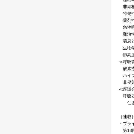
非結核
特発性
薬剤性
急性呼
難治性
喘息と
生物学
肺高血
≪呼吸
酸素療
ハイフ
非侵襲
≪座談
呼吸器
仁多寅
［連載
・プラ
第13