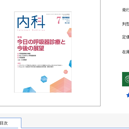
発
判
定
在
目次