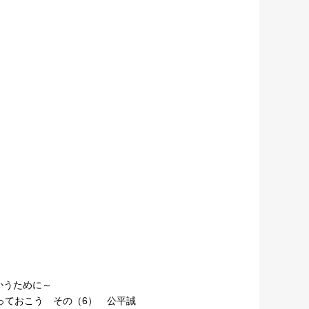
かうために～
っておこう その（6） 公平誠