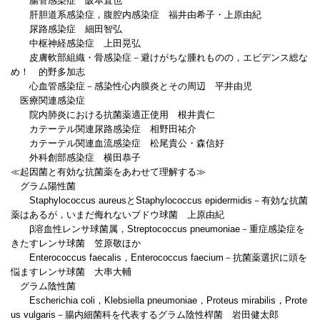
腸管感染症 阪本直也
肝胆道系感染症，腹腔内感染症 福井由希子・上原由紀
尿路感染症 細田智弘
中枢神経感染症 上田晃弘
皮膚軟部組織・骨感染症－避けがちな腫れものの，エビデンス総な
め！ 的野多加志
心血管感染症－感染性心内膜炎とその周辺 平井由児
医療関連感染症
院内肺炎における抗菌薬適正使用 根井貴仁
カテーテル関連尿路感染症 相野田祐介
カテーテル関連血流感染症 松尾貴公・森信好
外科創部感染症 横田恭子
≪起因菌と有効な抗菌薬をあわせて理解する≫
グラム陽性菌
Staphylococcus aureusとStaphylococcus epidermidis－有効な抗菌
薬はあるが，いまだ侮れないブドウ球菌 上原由紀
β溶血性レンサ球菌属，Streptococcus pneumoniae－重症感染症を
きたすレンサ球菌 笠原敬ほか
Enterococcus faecalis，Enterococcus faecium－抗菌薬選択に頭を
悩ますレンサ球菌 大串大輔
グラム陰性菌
Escherichia coli，Klebsiella pneumoniae，Proteus mirabilis，Prote
us vulgaris－腸内細菌科を代表するグラム陰性桿菌 岩田健太郎