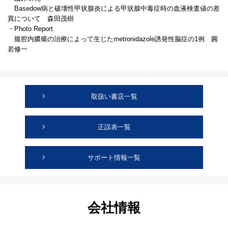
Basedow病と破壊性甲状腺炎による甲状腺中毒症時の血液検査値の差
異について 森田茂樹
・Photo Report
腹腔内膿瘍の治療によって生じたmetronidazole誘発性脳症の1例 圓
若修一
取扱い書店一覧
正誤表一覧
サポート情報一覧
会社情報