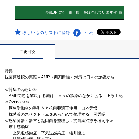
ほしいものリストに登録
いいね
主要目次
特集
抗菌薬選択の実際－AMR（薬剤耐性）対策は日々の診療から
≪特集のねらい≫
AMR問題を解決する鍵は，日々の診療のなかにある 上原由紀
≪Overview≫
厚生労働省の手引きと抗菌薬適正使用 山本舜悟
抗菌薬のスペクトラムをあらためて整理する 岡秀昭
≪感染臓器・器官と起因菌を整理し，抗菌薬治療を考える≫
市中感染症
上気道感染症，下気道感染症 櫻井隆之