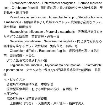
Enterobacter cloacae，Enterobacter aerogenes，Serratia marcesc
ens，Citrobacter freundii－耐性度の高い腸内細菌科グラム陰性桿菌 早
野聡史・細川直登
Pseudomonas aeruginosa，Acinetobacter spp.，Stenotrophomona
s maltophilia－腸内細菌科より広域スペクトラム抗菌薬が必要なグラム
陰性桿菌 藤田崇宏
Haemophilus influenzae，Moraxella catarrharis－呼吸器感染症をき
たすグラム陰性菌 芳賀吉輝・丹羽一貴
Neisseria gonorrhoeae，Neisseria meningitidis－同じ属でも異なる
臨床像を呈するグラム陰性球菌 河内宣之・福島一彰
Clostridium difficile，Bacteroides fragilis－遭遇頻度が高い嫌気性
菌 田頭保彰・本田仁
グラム染色で染色されない菌
Legionella pneumophila，Mycoplasma pneumoniae，Chlamydophil
a pneumoniae－グラム染色で見えない呼吸器系感染症の起因菌 皿谷
健
≪トピックス≫
診療所での微生物検査 本康宗信
療養型医療機関における耐性菌の現状 森岡慎一郎
≪座談会≫
感染症診療と抗菌薬適正使用
上原由紀（司会）・大曲貴夫・原田壮平・福井早矢人