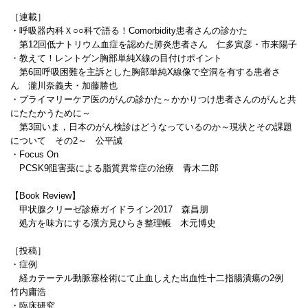
［連載］
・呼吸器内科Ｘ○○科で語る！Comorbidity患者さんの診かた
第12回低ナトリウム血症を認めた肺炎患者さん 仁多寅彦・市来陽子
・教えて！レントゲン胸部単純X線の目付けポイント
第6回呼吸困難を主訴とした胸部単純X線像で空洞を有する患者さ
ん 瀧川奈義夫・加藤勝也
・プライマリーケア医のがんの診かた～かかりつけ患者さんのがんと共
にたたかうために～
第3回いま，日本のがん検診はどうなっているのか～現状とその課題
について その2～ 公平誠
・Focus On
PCSK9阻害薬による脂質異常症の治療 青木二郎
【Book Review】
甲状腺クリーゼ診療ガイドライン2017 森昌朋
処方を味方にする漢方見ひらき整理帳 木元博史
［投稿］
・症例
経カテーテル動脈塞栓術にて止血しえた出血性十二指腸潰瘍の2例
竹内庸浩
・臨床研究