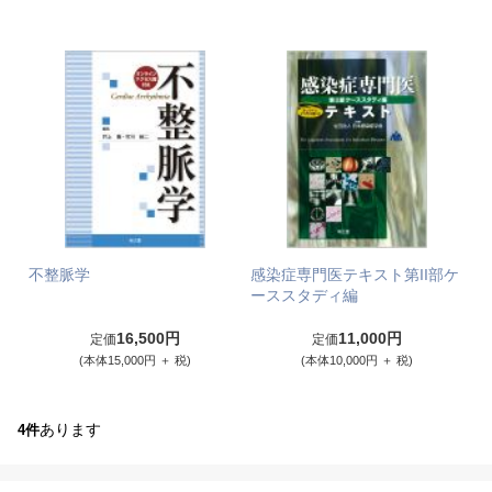
不整脈学
感染症専門医テキスト第II部ケ
ーススタディ編
16,500円
11,000円
定価
定価
(本体15,000円 ＋ 税)
(本体10,000円 ＋ 税)
あります
4件