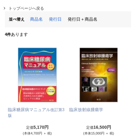
トップページへ戻る
商品名
発行日
発行日＋商品名
並べ替え
あります
4件
臨床糖尿病マニュアル
臨床放射線腫瘍学
改訂第3
版
5,170円
16,500円
定価
定価
(本体4,700円 ＋ 税)
(本体15,000円 ＋ 税)