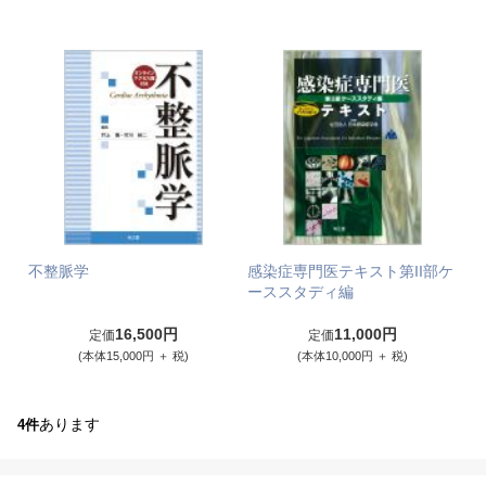
不整脈学
感染症専門医テキスト第II部ケ
ーススタディ編
16,500円
11,000円
定価
定価
(本体15,000円 ＋ 税)
(本体10,000円 ＋ 税)
あります
4件