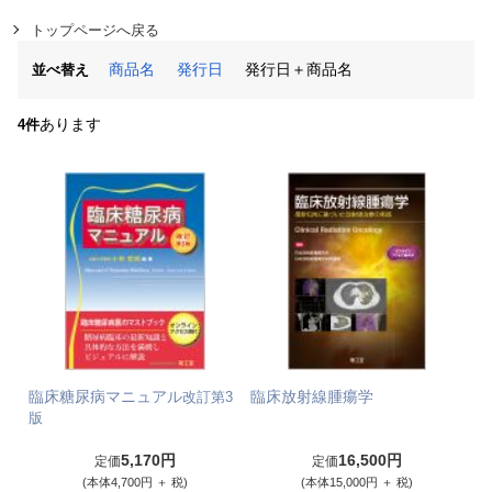
トップページへ戻る
商品名
発行日
発行日＋商品名
並べ替え
あります
4件
臨床糖尿病マニュアル
臨床放射線腫瘍学
改訂第3
版
5,170円
16,500円
定価
定価
(本体4,700円 ＋ 税)
(本体15,000円 ＋ 税)