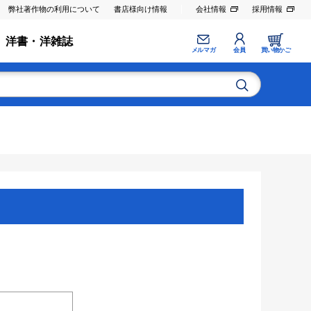
弊社著作物の利用について
書店様向け情報
会社情報
採用情報
洋書・洋雑誌
メルマガ
会員
買い物かご
。