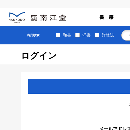
書 籍
和書
洋書
洋雑誌
商品検索
ログイン
メールアドレ