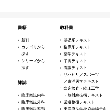
書籍
教科書
新刊
基礎系テキスト
カテゴリから
臨床系テキスト
探す
薬学テキスト
シリーズから
栄養テキスト
探す
看護テキスト
リハビリ／スポーツ
／東洋医学テキスト
雑誌
臨床検査・臨床工学
臨床雑誌内科
・放射線技術テキスト
臨床雑誌外科
柔道整復テキスト
臨床雑誌整形
東洋療法学校協会編テキ