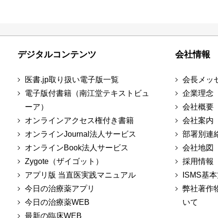
デジタルコンテンツ
会社情報
医書.jp取り扱い電子版一覧
会長メッ
電子版付書籍（南江堂テキストビュ
企業理念
ーア）
会社概要
オンラインアクセス権付き書籍
会社案内
オンラインJournal法人サービス
部署別連
オンラインBook法人サービス
会社地図
Zygote（ザイゴット）
採用情報
アプリ版 当直医実践マニュアル
ISMS基
今日の治療薬アプリ
弊社著作
今日の治療薬WEB
いて
最新の臨床WEB