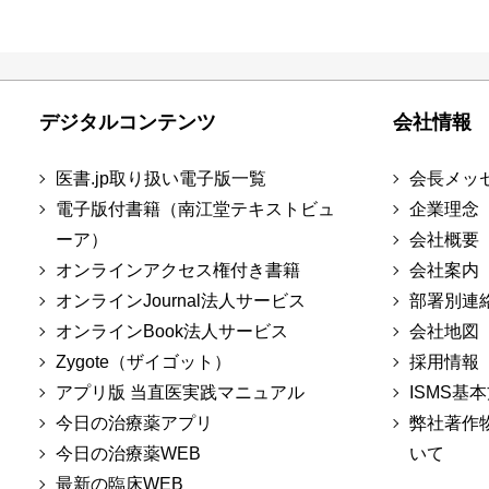
デジタルコンテンツ
会社情報
医書.jp取り扱い電子版一覧
会長メッ
電子版付書籍（南江堂テキストビュ
企業理念
ーア）
会社概要
オンラインアクセス権付き書籍
会社案内
オンラインJournal法人サービス
部署別連
オンラインBook法人サービス
会社地図
Zygote（ザイゴット）
採用情報
アプリ版 当直医実践マニュアル
ISMS基
今日の治療薬アプリ
弊社著作
今日の治療薬WEB
いて
最新の臨床WEB