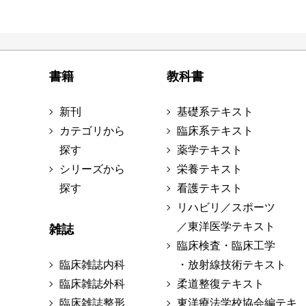
書籍
教科書
新刊
基礎系テキスト
カテゴリから
臨床系テキスト
探す
薬学テキスト
シリーズから
栄養テキスト
探す
看護テキスト
リハビリ／スポーツ
／東洋医学テキスト
雑誌
臨床検査・臨床工学
臨床雑誌内科
・放射線技術テキスト
臨床雑誌外科
柔道整復テキスト
臨床雑誌整形
東洋療法学校協会編テキ