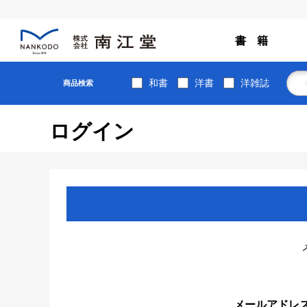
書 籍
和書
洋書
洋雑誌
商品検索
ログイン
メールアドレ