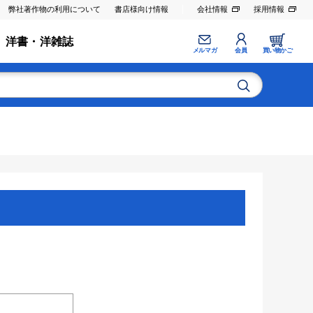
弊社著作物の利用について
書店様向け情報
会社情報
採用情報
洋書・洋雑誌
メルマガ
会員
買い物かご
。