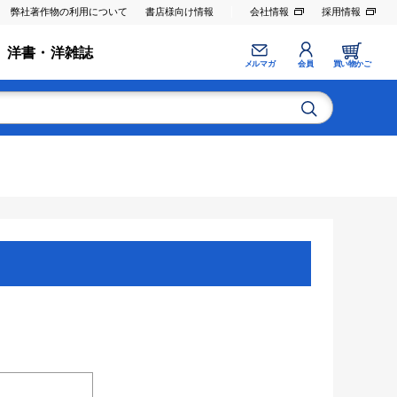
弊社著作物の利用について
書店様向け情報
会社情報
採用情報
洋書・洋雑誌
メルマガ
会員
買い物かご
。