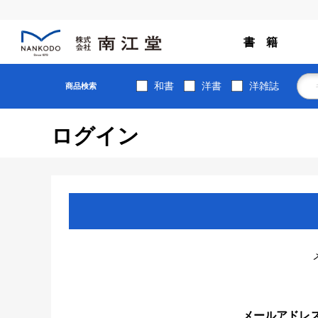
書 籍
和書
洋書
洋雑誌
商品検索
ログイン
メールアドレ