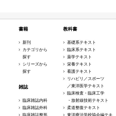
書籍
教科書
新刊
基礎系テキスト
カテゴリから
臨床系テキスト
探す
薬学テキスト
シリーズから
栄養テキスト
探す
看護テキスト
リハビリ／スポーツ
／東洋医学テキスト
雑誌
臨床検査・臨床工学
臨床雑誌内科
・放射線技術テキスト
臨床雑誌外科
柔道整復テキスト
臨床雑誌整形
東洋療法学校協会編テキ