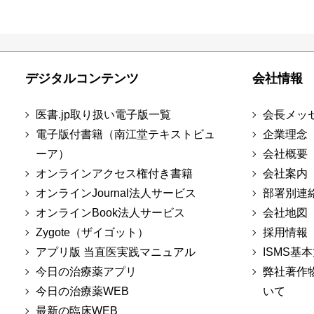
デジタルコンテンツ
会社情報
医書.jp取り扱い電子版一覧
会長メッ
電子版付書籍（南江堂テキストビュ
企業理念
ーア）
会社概要
オンラインアクセス権付き書籍
会社案内
オンラインJournal法人サービス
部署別連
オンラインBook法人サービス
会社地図
Zygote（ザイゴット）
採用情報
アプリ版 当直医実践マニュアル
ISMS基
今日の治療薬アプリ
弊社著作
今日の治療薬WEB
いて
最新の臨床WEB