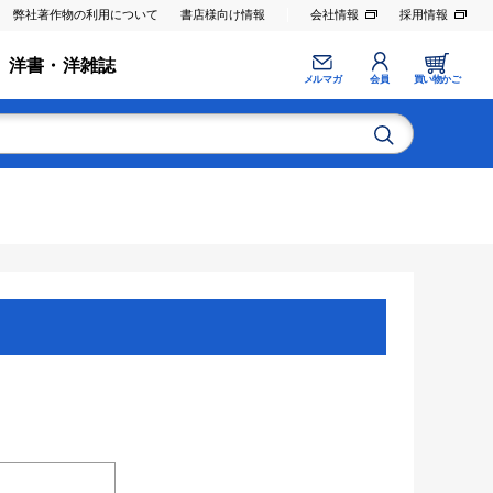
弊社著作物の利用について
書店様向け情報
会社情報
採用情報
洋書・洋雑誌
メルマガ
会員
買い物かご
。