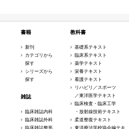
書籍
教科書
新刊
基礎系テキスト
カテゴリから
臨床系テキスト
探す
薬学テキスト
シリーズから
栄養テキスト
探す
看護テキスト
リハビリ／スポーツ
／東洋医学テキスト
雑誌
臨床検査・臨床工学
臨床雑誌内科
・放射線技術テキスト
臨床雑誌外科
柔道整復テキスト
臨床雑誌整形
東洋療法学校協会編テキ