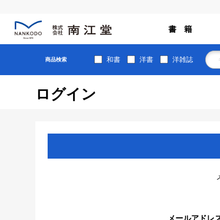
書 籍
和書
洋書
洋雑誌
商品検索
ログイン
メールアドレ