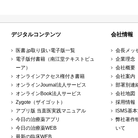
デジタルコンテンツ
会社情報
医書.jp取り扱い電子版一覧
会長メッ
電子版付書籍（南江堂テキストビュ
企業理念
ーア）
会社概要
オンラインアクセス権付き書籍
会社案内
オンラインJournal法人サービス
部署別連
オンラインBook法人サービス
会社地図
Zygote（ザイゴット）
採用情報
アプリ版 当直医実践マニュアル
ISMS基
今日の治療薬アプリ
弊社著作
今日の治療薬WEB
いて
最新の臨床WEB