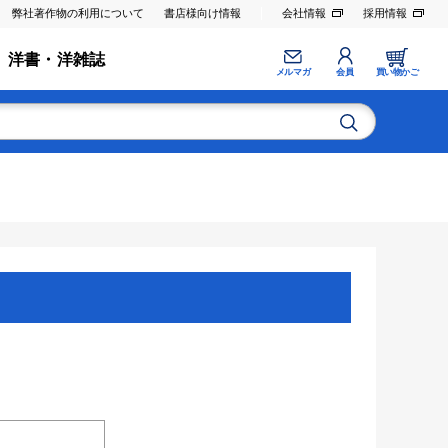
弊社著作物の利用について
書店様向け情報
会社情報
採用情報
洋書・洋雑誌
メルマガ
会員
買い物かご
。