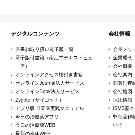
デジタルコンテンツ
会社情報
医書.jp取り扱い電子版一覧
会長メッ
電子版付書籍（南江堂テキストビュ
企業理念
ーア）
会社概要
オンラインアクセス権付き書籍
会社案内
オンラインJournal法人サービス
部署別連
オンラインBook法人サービス
会社地図
Zygote（ザイゴット）
採用情報
アプリ版 当直医実践マニュアル
ISMS基
今日の治療薬アプリ
弊社著作
今日の治療薬WEB
いて
最新の臨床WEB