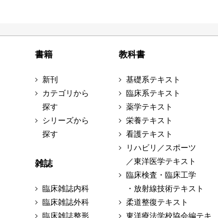
書籍
教科書
新刊
基礎系テキスト
カテゴリから
臨床系テキスト
探す
薬学テキスト
シリーズから
栄養テキスト
探す
看護テキスト
リハビリ／スポーツ
／東洋医学テキスト
雑誌
臨床検査・臨床工学
臨床雑誌内科
・放射線技術テキスト
臨床雑誌外科
柔道整復テキスト
臨床雑誌整形
東洋療法学校協会編テキ