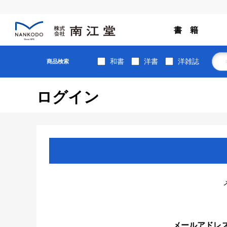
書 籍
和書
洋書
洋雑誌
商品検索
ログイン
メールアドレ