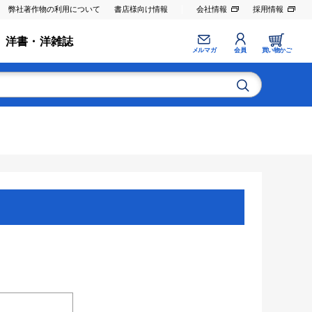
弊社著作物の利用について
書店様向け情報
会社情報
採用情報
洋書・洋雑誌
メルマガ
会員
買い物かご
。