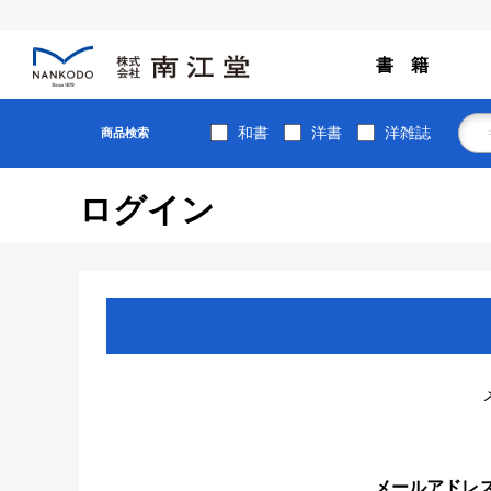
書 籍
和書
洋書
洋雑誌
商品検索
ログイン
メールアドレ