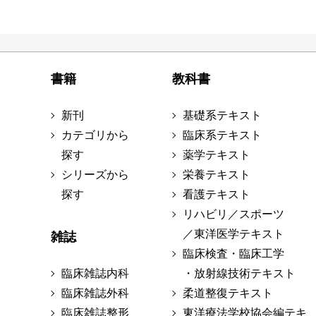
書籍
教科書
新刊
基礎系テキスト
カテゴリから
臨床系テキスト
探す
薬学テキスト
シリーズから
栄養テキスト
探す
看護テキスト
リハビリ／スポーツ
／東洋医学テキスト
雑誌
臨床検査・臨床工学
臨床雑誌内科
・放射線技術テキスト
臨床雑誌外科
柔道整復テキスト
臨床雑誌整形
東洋療法学校協会編テキ