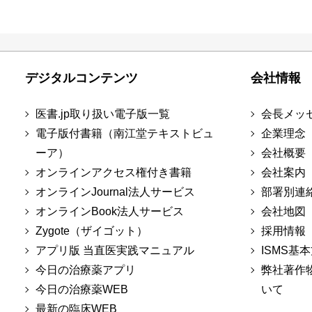
デジタルコンテンツ
会社情報
医書.jp取り扱い電子版一覧
会長メッ
電子版付書籍（南江堂テキストビュ
企業理念
ーア）
会社概要
オンラインアクセス権付き書籍
会社案内
オンラインJournal法人サービス
部署別連
オンラインBook法人サービス
会社地図
Zygote（ザイゴット）
採用情報
アプリ版 当直医実践マニュアル
ISMS基
今日の治療薬アプリ
弊社著作
今日の治療薬WEB
いて
最新の臨床WEB