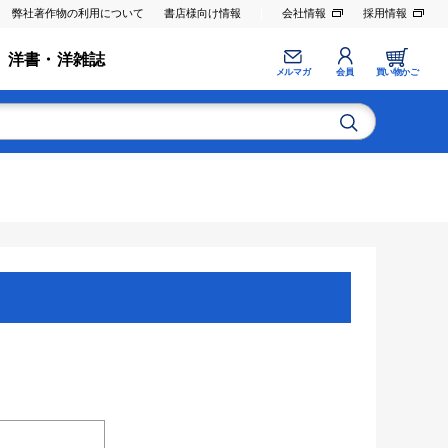
弊社著作物の利用について
書店様向け情報
会社情報
採用情報
洋書・洋雑誌
メルマガ
会員
買い物かご
。