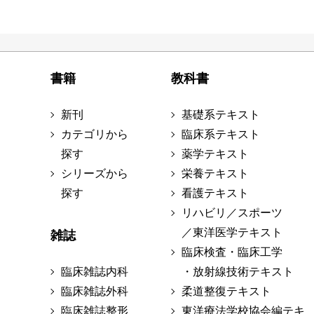
書籍
教科書
新刊
基礎系テキスト
カテゴリから
臨床系テキスト
探す
薬学テキスト
シリーズから
栄養テキスト
探す
看護テキスト
リハビリ／スポーツ
／東洋医学テキスト
雑誌
臨床検査・臨床工学
臨床雑誌内科
・放射線技術テキスト
臨床雑誌外科
柔道整復テキスト
臨床雑誌整形
東洋療法学校協会編テキ