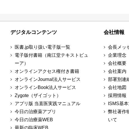
デジタルコンテンツ
会社情報
医書.jp取り扱い電子版一覧
会長メッ
電子版付書籍（南江堂テキストビュ
企業理念
ーア）
会社概要
オンラインアクセス権付き書籍
会社案内
オンラインJournal法人サービス
部署別連
オンラインBook法人サービス
会社地図
Zygote（ザイゴット）
採用情報
アプリ版 当直医実践マニュアル
ISMS基
今日の治療薬アプリ
弊社著作
今日の治療薬WEB
いて
最新の臨床WEB