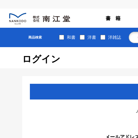
書 籍
和書
洋書
洋雑誌
商品検索
ログイン
メールアドレ