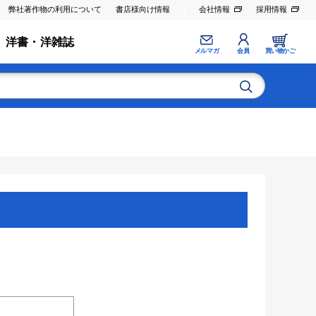
弊社著作物の利用について
書店様向け情報
会社情報
採用情報
洋書・洋雑誌
メルマガ
会員
買い物かご
。