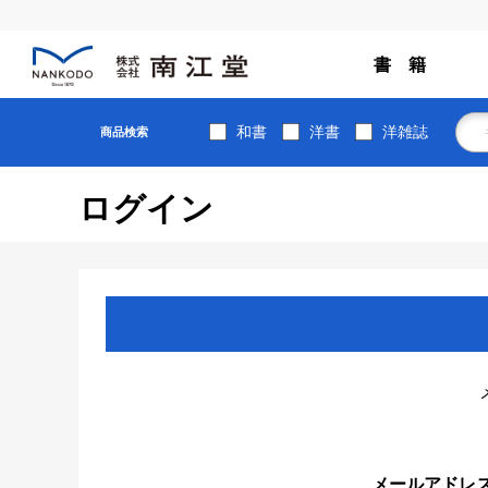
書 籍
和書
洋書
洋雑誌
商品検索
ログイン
メールアドレ