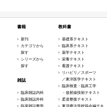
書籍
教科書
新刊
基礎系テキスト
カテゴリから
臨床系テキスト
探す
薬学テキスト
シリーズから
栄養テキスト
探す
看護テキスト
リハビリ／スポーツ
／東洋医学テキスト
雑誌
臨床検査・臨床工学
臨床雑誌内科
・放射線技術テキスト
臨床雑誌外科
柔道整復テキスト
臨床雑誌整形
東洋療法学校協会編テキ