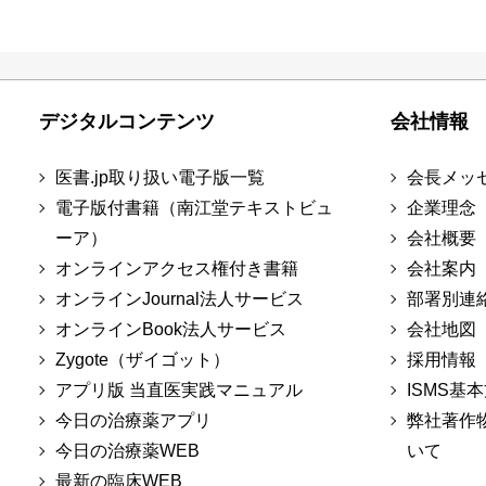
デジタルコンテンツ
会社情報
医書.jp取り扱い電子版一覧
会長メッ
電子版付書籍（南江堂テキストビュ
企業理念
ーア）
会社概要
オンラインアクセス権付き書籍
会社案内
オンラインJournal法人サービス
部署別連
オンラインBook法人サービス
会社地図
Zygote（ザイゴット）
採用情報
アプリ版 当直医実践マニュアル
ISMS基
今日の治療薬アプリ
弊社著作
今日の治療薬WEB
いて
最新の臨床WEB